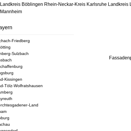
Landkreis Böblingen
Rhein-Neckar-Kreis
Karlsruhe
Landkreis
Mannheim
ayern
chach-Friedberg
tötting
mberg-Sulzbach
Fassadenp
nsbach
chaffenburg
ugsburg
d-Kissingen
d-Tölz-Wolfratshausen
amberg
yreuth
rchtesgadener-Land
ham
oburg
achau
ggendorf