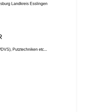
nsburg
Landkreis Esslingen
R
DVS), Putztechniken etc...