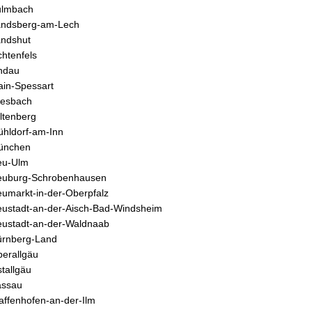
ulmbach
andsberg-am-Lech
ndshut
chtenfels
ndau
in-Spessart
iesbach
ltenberg
hldorf-am-Inn
ünchen
eu-Ulm
euburg-Schrobenhausen
umarkt-in-der-Oberpfalz
ustadt-an-der-Aisch-Bad-Windsheim
ustadt-an-der-Waldnaab
rnberg-Land
erallgäu
tallgäu
assau
affenhofen-an-der-Ilm