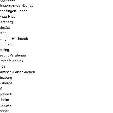
llingen-an-der-Donau
ngolfingen-Landau
nau-Ries
ersberg
chstätt
ding
langen-Höchstadt
orchheim
eising
eyung-Grafenau
rstenfeldbruck
rth
rmisch-Partenkirchen
ünzburg
aßberge
f
golstadt
lheim
tzingen
ronach