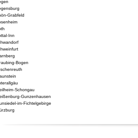
egen
egensburg
ön-Grabfeld
osenheim
th
ttal-Inn
hwandorf
hweinfurt
arnberg
raubing-Bogen
rschenreuth
aunstein
terallgäu
ilheim-Schongau
eißenburg-Gunzenhausen
nsiedel-im-Fichtelgebirge
ürzburg