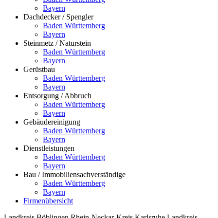
Bayern
Dachdecker / Spengler
Baden Württemberg
Bayern
Steinmetz / Naturstein
Baden Württemberg
Bayern
Gerüstbau
Baden Württemberg
Bayern
Entsorgung / Abbruch
Baden Württemberg
Bayern
Gebäudereinigung
Baden Württemberg
Bayern
Dienstleistungen
Baden Württemberg
Bayern
Bau / Immobiliensachverständige
Baden Württemberg
Bayern
Firmenübersicht
Landkreis Böblingen
Rhein-Neckar-Kreis
Karlsruhe
Landkreis