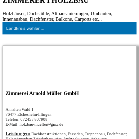
ZIMMERER I HOLZBAU
Holzhäuser, Dachstühle, Altbausanierungen, Umbauten,
Innenausbau, Dachfenster, Balkone, Carports etc...
Landkreis wählen...
Zimmerei Arnold Müller GmbH
Am alten Wald 1
76477 Elchesheim-Illingen
Telefon: 07245 / 807908
E-Mail: holzbau-mueller@gmx.de
Leistungen:
Dachkonstruktionen, Fassaden, Treppenbau, Dachfenster,
Holzrahmenbau/Ständerbauweise, Aufstockungen, Anbauten,