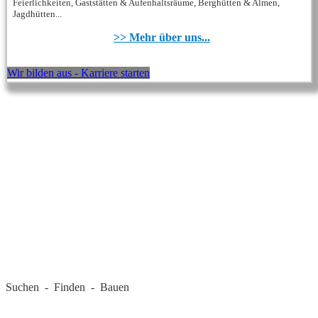
Feierlichkeiten, Gaststätten & Aufenhaltsräume, Berghütten & Almen,
Jagdhütten...
>> Mehr über uns...
Wir bilden aus - Karriere starten
REGIONALE FIRMEN
Suchen - Finden - Bauen
LANDKREIS