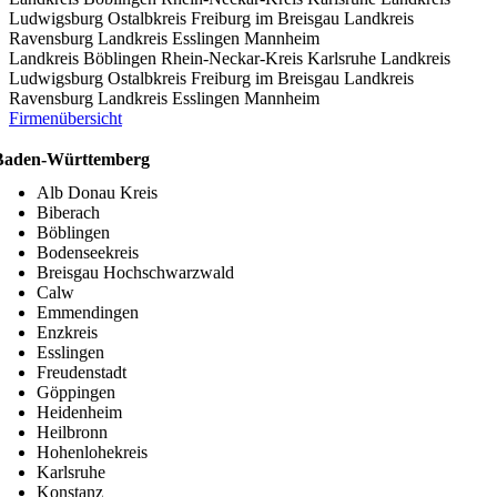
Ludwigsburg
Ostalbkreis
Freiburg im Breisgau
Landkreis
Ravensburg
Landkreis Esslingen
Mannheim
Landkreis Böblingen
Rhein-Neckar-Kreis
Karlsruhe
Landkreis
Ludwigsburg
Ostalbkreis
Freiburg im Breisgau
Landkreis
Ravensburg
Landkreis Esslingen
Mannheim
Firmenübersicht
Baden-Württemberg
Alb Donau Kreis
Biberach
Böblingen
Bodenseekreis
Breisgau Hochschwarzwald
Calw
Emmendingen
Enzkreis
Esslingen
Freudenstadt
Göppingen
Heidenheim
Heilbronn
Hohenlohekreis
Karlsruhe
Konstanz