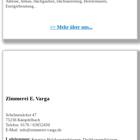
Adresse, Anbau, Dachgauben, Dachsanierung, Holzterrassen,
Energieberatung...
>> Mehr über uns...
Zimmerei E. Varga
Schelmenäcker 47
75236 Kämpfelbach
Telefon: 0176 / 63852450
E-Mail: info@zimmerei-varga.de
Leistungen:
Kreative Holzkonstruktionen, Dachkonstruktionen,