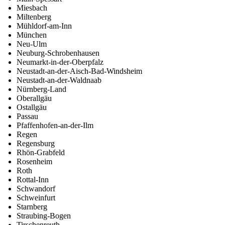
Miesbach
Miltenberg
Mühldorf-am-Inn
München
Neu-Ulm
Neuburg-Schrobenhausen
Neumarkt-in-der-Oberpfalz
Neustadt-an-der-Aisch-Bad-Windsheim
Neustadt-an-der-Waldnaab
Nürnberg-Land
Oberallgäu
Ostallgäu
Passau
Pfaffenhofen-an-der-Ilm
Regen
Regensburg
Rhön-Grabfeld
Rosenheim
Roth
Rottal-Inn
Schwandorf
Schweinfurt
Starnberg
Straubing-Bogen
Tirschenreuth