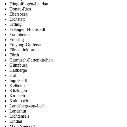
Dingolfingen-Landau
Donau-Ries
Ebersberg
Eichstätt
Erding
Erlangen-Höchstadt
Forchheim
Freising
Freyung-Grafenau
Fürstenfeldbruck
Fürth
Garmisch-Partenkirchen
Günzburg
Haßberge
Hof
Ingolstadt
Kelheim
Kitzingen
Kronach
Kulmbach
Landsberg-am-Lech
Landshut
Lichtenfels
Lindau
Main-Spessart