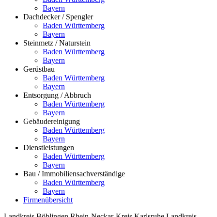
Bayern
Dachdecker / Spengler
Baden Württemberg
Bayern
Steinmetz / Naturstein
Baden Württemberg
Bayern
Gerüstbau
Baden Württemberg
Bayern
Entsorgung / Abbruch
Baden Württemberg
Bayern
Gebäudereinigung
Baden Württemberg
Bayern
Dienstleistungen
Baden Württemberg
Bayern
Bau / Immobiliensachverständige
Baden Württemberg
Bayern
Firmenübersicht
Landkreis Böblingen
Rhein-Neckar-Kreis
Karlsruhe
Landkreis