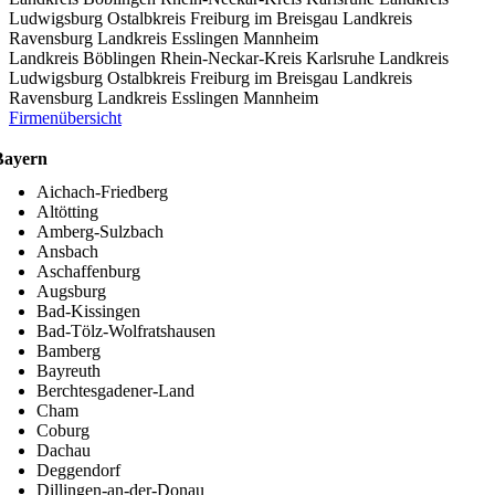
Ludwigsburg
Ostalbkreis
Freiburg im Breisgau
Landkreis
Ravensburg
Landkreis Esslingen
Mannheim
Landkreis Böblingen
Rhein-Neckar-Kreis
Karlsruhe
Landkreis
Ludwigsburg
Ostalbkreis
Freiburg im Breisgau
Landkreis
Ravensburg
Landkreis Esslingen
Mannheim
Firmenübersicht
Bayern
Aichach-Friedberg
Altötting
Amberg-Sulzbach
Ansbach
Aschaffenburg
Augsburg
Bad-Kissingen
Bad-Tölz-Wolfratshausen
Bamberg
Bayreuth
Berchtesgadener-Land
Cham
Coburg
Dachau
Deggendorf
Dillingen-an-der-Donau