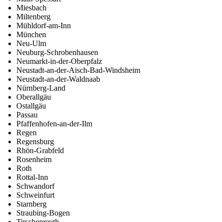
Miesbach
Miltenberg
Mühldorf-am-Inn
München
Neu-Ulm
Neuburg-Schrobenhausen
Neumarkt-in-der-Oberpfalz
Neustadt-an-der-Aisch-Bad-Windsheim
Neustadt-an-der-Waldnaab
Nürnberg-Land
Oberallgäu
Ostallgäu
Passau
Pfaffenhofen-an-der-Ilm
Regen
Regensburg
Rhön-Grabfeld
Rosenheim
Roth
Rottal-Inn
Schwandorf
Schweinfurt
Starnberg
Straubing-Bogen
Tirschenreuth