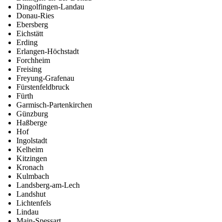
Dingolfingen-Landau
Donau-Ries
Ebersberg
Eichstätt
Erding
Erlangen-Höchstadt
Forchheim
Freising
Freyung-Grafenau
Fürstenfeldbruck
Fürth
Garmisch-Partenkirchen
Günzburg
Haßberge
Hof
Ingolstadt
Kelheim
Kitzingen
Kronach
Kulmbach
Landsberg-am-Lech
Landshut
Lichtenfels
Lindau
Main-Spessart