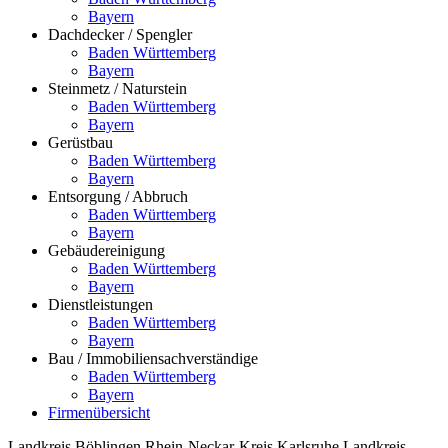
Bayern
Dachdecker / Spengler
Baden Württemberg
Bayern
Steinmetz / Naturstein
Baden Württemberg
Bayern
Gerüstbau
Baden Württemberg
Bayern
Entsorgung / Abbruch
Baden Württemberg
Bayern
Gebäudereinigung
Baden Württemberg
Bayern
Dienstleistungen
Baden Württemberg
Bayern
Bau / Immobiliensachverständige
Baden Württemberg
Bayern
Firmenübersicht
Landkreis Böblingen
Rhein-Neckar-Kreis
Karlsruhe
Landkreis