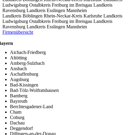
Ludwigsburg
Ostalbkreis
Freiburg im Breisgau
Landkreis
Ravensburg
Landkreis Esslingen
Mannheim
Landkreis Böblingen
Rhein-Neckar-Kreis
Karlsruhe
Landkreis
Ludwigsburg
Ostalbkreis
Freiburg im Breisgau
Landkreis
Ravensburg
Landkreis Esslingen
Mannheim
Firmenübersicht
Bayern
Aichach-Friedberg
Altötting
Amberg-Sulzbach
Ansbach
Aschaffenburg
Augsburg
Bad-Kissingen
Bad-Tölz-Wolfratshausen
Bamberg
Bayreuth
Berchtesgadener-Land
Cham
Coburg
Dachau
Deggendorf
Dillingen-an-der-Donau