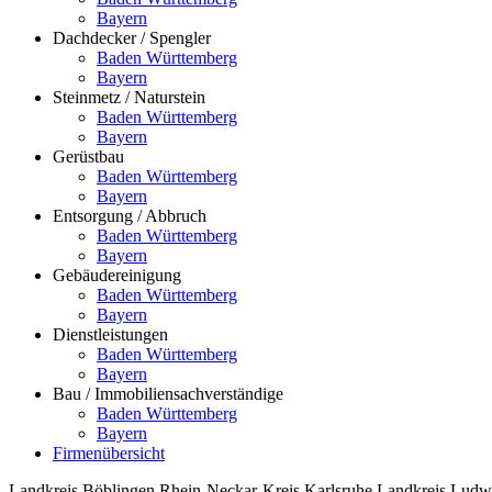
Bayern
Dachdecker / Spengler
Baden Württemberg
Bayern
Steinmetz / Naturstein
Baden Württemberg
Bayern
Gerüstbau
Baden Württemberg
Bayern
Entsorgung / Abbruch
Baden Württemberg
Bayern
Gebäudereinigung
Baden Württemberg
Bayern
Dienstleistungen
Baden Württemberg
Bayern
Bau / Immobiliensachverständige
Baden Württemberg
Bayern
Firmenübersicht
Landkreis Böblingen
Rhein-Neckar-Kreis
Karlsruhe
Landkreis Ludw