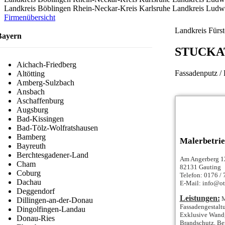
Landkreis Böblingen
Rhein-Neckar-Kreis
Karlsruhe
Landkreis Ludw
Firmenübersicht
Landkreis Fürst
Bayern
STUCKA
Aichach-Friedberg
Fassadenputz / 
Altötting
Amberg-Sulzbach
Ansbach
Aschaffenburg
Augsburg
Bad-Kissingen
Bad-Tölz-Wolfratshausen
Bamberg
Malerbetrie
Bayreuth
Berchtesgadener-Land
Am Angerberg 1
Cham
82131 Gauting
Coburg
Telefon: 0176 /
Dachau
E-Mail: info@ot
Deggendorf
Leistungen:
M
Dillingen-an-der-Donau
Fassadengestalt
Dingolfingen-Landau
Exklusive Wandg
Donau-Ries
Brandschutz, Ber