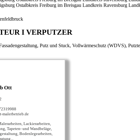
igsburg
Ostalbkreis
Freiburg im Breisgau
Landkreis Ravensburg
Landk
enfeldbruck
TEUR I VERPUTZER
Fassadengestaltung, Putz und Stuck, Vollwärmeschutz (WDVS), Putztec
b Ott
2
 72319988‬
t-malerbetrieb.de
alerarbeiten, Lackierarbeiten,
ung, Tapeten- und Wandbeläge,
estaltung, Bodenlegearbeiten,
atung...