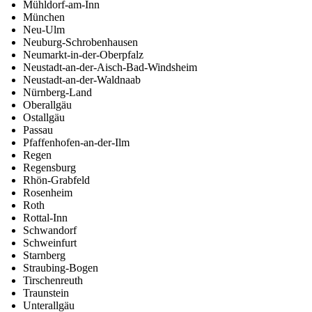
Mühldorf-am-Inn
München
Neu-Ulm
Neuburg-Schrobenhausen
Neumarkt-in-der-Oberpfalz
Neustadt-an-der-Aisch-Bad-Windsheim
Neustadt-an-der-Waldnaab
Nürnberg-Land
Oberallgäu
Ostallgäu
Passau
Pfaffenhofen-an-der-Ilm
Regen
Regensburg
Rhön-Grabfeld
Rosenheim
Roth
Rottal-Inn
Schwandorf
Schweinfurt
Starnberg
Straubing-Bogen
Tirschenreuth
Traunstein
Unterallgäu