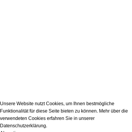
SERVICE / KONTAKT
Firmeneintrag
Allgemeine Fragen
_________________________________________
info@dein-bauportal.de
2026 Copyright DEIN-BAUPORTAL
Schreiner, Maler, Fliesenleger, GalaBau, Elektriker,
Bauunternehmen, Küchenbau...
Unsere Website nutzt Cookies, um Ihnen bestmögliche
Funktionalität für diese Seite bieten zu können. Mehr über die
verwendeten Cookies erfahren Sie in unserer
Datenschutzerklärung.