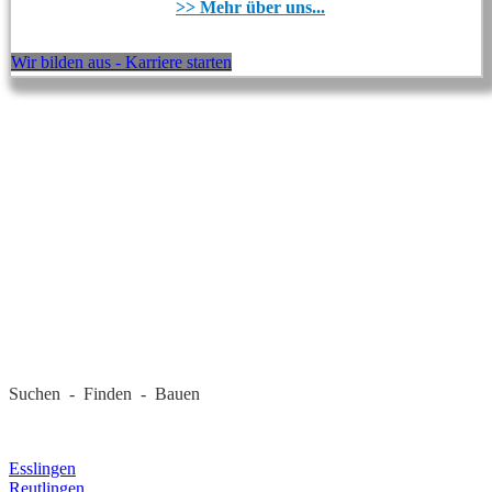
>> Mehr über uns...
Wir bilden aus - Karriere starten
REGIONALE FIRMEN
Suchen - Finden - Bauen
LANDKREIS
Esslingen
Reutlingen