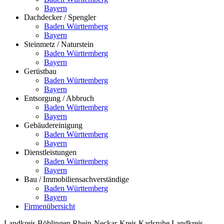
Bayern
Dachdecker / Spengler
Baden Württemberg
Bayern
Steinmetz / Naturstein
Baden Württemberg
Bayern
Gerüstbau
Baden Württemberg
Bayern
Entsorgung / Abbruch
Baden Württemberg
Bayern
Gebäudereinigung
Baden Württemberg
Bayern
Dienstleistungen
Baden Württemberg
Bayern
Bau / Immobiliensachverständige
Baden Württemberg
Bayern
Firmenübersicht
Landkreis Böblingen
Rhein-Neckar-Kreis
Karlsruhe
Landkreis