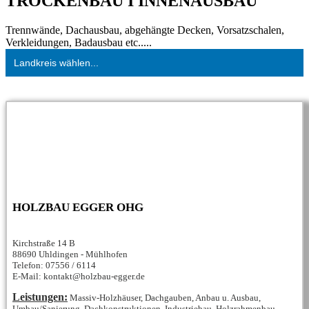
TROCKENBAU I INNENAUSBAU
Trennwände, Dachausbau, abgehängte Decken, Vorsatzschalen,
Verkleidungen, Badausbau etc.....
Landkreis wählen...
HOLZBAU EGGER OHG
Kirchstraße 14 B
88690 Uhldingen - Mühlhofen
Telefon: 07556 / 6114
E-Mail: kontakt@holzbau-egger.de
Leistungen:
Massiv-Holzhäuser, Dachgauben, Anbau u. Ausbau,
Umbau/Sanierung, Dachkonstruktionen, Industriebau, Holzrahmenbau,