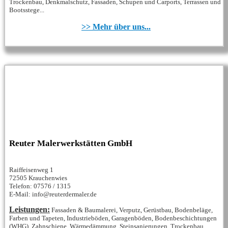
Trockenbau, Denkmalschutz, Fassaden, Schupen und Carports, Terrassen und
Bootsstege...
>> Mehr über uns...
Reuter Malerwerkstätten GmbH
Raiffeisenweg 1
72505 Krauchenwies
Telefon: 07576 / 1315
E-Mail: info@reuterdermaler.de
Leistungen:
Fassaden & Baumalerei, Verputz, Gerüstbau, Bodenbeläge,
Farben und Tapeten, Industrieböden, Garagenböden, Bodenbeschichtungen
(WHG), Zahnschiene, Wärmedämmung, Steinsanierungen, Trockenbau...