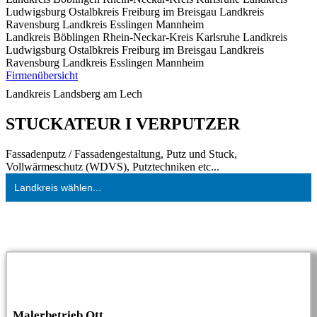
Ludwigsburg
Ostalbkreis
Freiburg im Breisgau
Landkreis
Ravensburg
Landkreis Esslingen
Mannheim
Landkreis Böblingen
Rhein-Neckar-Kreis
Karlsruhe
Landkreis
Ludwigsburg
Ostalbkreis
Freiburg im Breisgau
Landkreis
Ravensburg
Landkreis Esslingen
Mannheim
Firmenübersicht
Landkreis Landsberg am Lech
STUCKATEUR I VERPUTZER
Fassadenputz / Fassadengestaltung, Putz und Stuck,
Vollwärmeschutz (WDVS), Putztechniken etc...
Landkreis wählen...
Malerbetrieb Ott