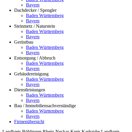
Bayern
Dachdecker / Spengler
Baden Württemberg
Bayern
Steinmetz / Naturstein
Baden Württemberg
Bayern
Gerüstbau
Baden Württemberg
Bayern
Entsorgung / Abbruch
Baden Württemberg
Bayern
Gebäudereinigung
Baden Württemberg
Bayern
Dienstleistungen
Baden Württemberg
Bayern
Bau / Immobiliensachverständige
Baden Württemberg
Bayern
Firmenübersicht
Landkreis Böblingen
Rhein-Neckar-Kreis
Karlsruhe
Landkreis