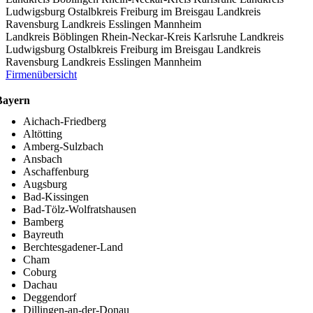
Ludwigsburg
Ostalbkreis
Freiburg im Breisgau
Landkreis
Ravensburg
Landkreis Esslingen
Mannheim
Landkreis Böblingen
Rhein-Neckar-Kreis
Karlsruhe
Landkreis
Ludwigsburg
Ostalbkreis
Freiburg im Breisgau
Landkreis
Ravensburg
Landkreis Esslingen
Mannheim
Firmenübersicht
Bayern
Aichach-Friedberg
Altötting
Amberg-Sulzbach
Ansbach
Aschaffenburg
Augsburg
Bad-Kissingen
Bad-Tölz-Wolfratshausen
Bamberg
Bayreuth
Berchtesgadener-Land
Cham
Coburg
Dachau
Deggendorf
Dillingen-an-der-Donau