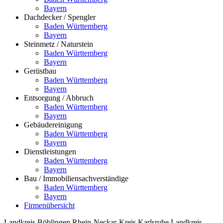
Bayern
Dachdecker / Spengler
Baden Württemberg
Bayern
Steinmetz / Naturstein
Baden Württemberg
Bayern
Gerüstbau
Baden Württemberg
Bayern
Entsorgung / Abbruch
Baden Württemberg
Bayern
Gebäudereinigung
Baden Württemberg
Bayern
Dienstleistungen
Baden Württemberg
Bayern
Bau / Immobiliensachverständige
Baden Württemberg
Bayern
Firmenübersicht
Landkreis Böblingen
Rhein-Neckar-Kreis
Karlsruhe
Landkreis