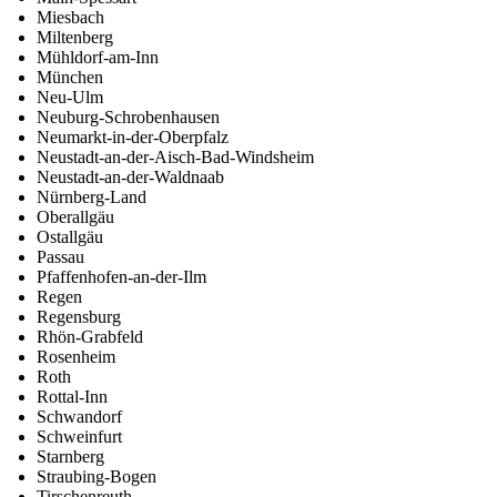
Miesbach
Miltenberg
Mühldorf-am-Inn
München
Neu-Ulm
Neuburg-Schrobenhausen
Neumarkt-in-der-Oberpfalz
Neustadt-an-der-Aisch-Bad-Windsheim
Neustadt-an-der-Waldnaab
Nürnberg-Land
Oberallgäu
Ostallgäu
Passau
Pfaffenhofen-an-der-Ilm
Regen
Regensburg
Rhön-Grabfeld
Rosenheim
Roth
Rottal-Inn
Schwandorf
Schweinfurt
Starnberg
Straubing-Bogen
Tirschenreuth