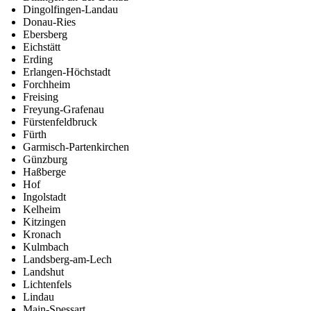
Dingolfingen-Landau
Donau-Ries
Ebersberg
Eichstätt
Erding
Erlangen-Höchstadt
Forchheim
Freising
Freyung-Grafenau
Fürstenfeldbruck
Fürth
Garmisch-Partenkirchen
Günzburg
Haßberge
Hof
Ingolstadt
Kelheim
Kitzingen
Kronach
Kulmbach
Landsberg-am-Lech
Landshut
Lichtenfels
Lindau
Main-Spessart