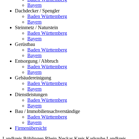
Bayern
Dachdecker / Spengler
Baden Württemberg
Bayern
Steinmetz / Naturstein
Baden Württemberg
Bayern
Gerüstbau
Baden Württemberg
Bayern
Entsorgung / Abbruch
Baden Württemberg
Bayern
Gebäudereinigung
Baden Württemberg
Bayern
Dienstleistungen
Baden Württemberg
Bayern
Bau / Immobiliensachverständige
Baden Württemberg
Bayern
Firmenübersicht
Landkreis Böblingen
Rhein-Neckar-Kreis
Karlsruhe
Landkreis