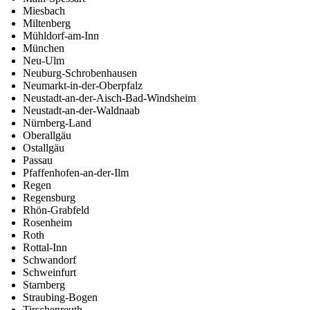
Miesbach
Miltenberg
Mühldorf-am-Inn
München
Neu-Ulm
Neuburg-Schrobenhausen
Neumarkt-in-der-Oberpfalz
Neustadt-an-der-Aisch-Bad-Windsheim
Neustadt-an-der-Waldnaab
Nürnberg-Land
Oberallgäu
Ostallgäu
Passau
Pfaffenhofen-an-der-Ilm
Regen
Regensburg
Rhön-Grabfeld
Rosenheim
Roth
Rottal-Inn
Schwandorf
Schweinfurt
Starnberg
Straubing-Bogen
Tirschenreuth