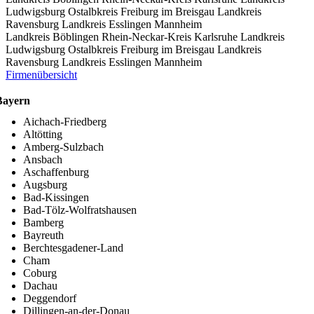
Ludwigsburg
Ostalbkreis
Freiburg im Breisgau
Landkreis
Ravensburg
Landkreis Esslingen
Mannheim
Landkreis Böblingen
Rhein-Neckar-Kreis
Karlsruhe
Landkreis
Ludwigsburg
Ostalbkreis
Freiburg im Breisgau
Landkreis
Ravensburg
Landkreis Esslingen
Mannheim
Firmenübersicht
Bayern
Aichach-Friedberg
Altötting
Amberg-Sulzbach
Ansbach
Aschaffenburg
Augsburg
Bad-Kissingen
Bad-Tölz-Wolfratshausen
Bamberg
Bayreuth
Berchtesgadener-Land
Cham
Coburg
Dachau
Deggendorf
Dillingen-an-der-Donau