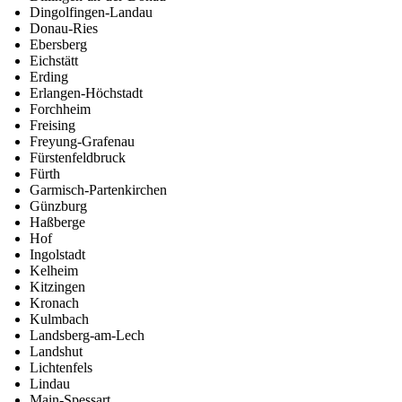
Dingolfingen-Landau
Donau-Ries
Ebersberg
Eichstätt
Erding
Erlangen-Höchstadt
Forchheim
Freising
Freyung-Grafenau
Fürstenfeldbruck
Fürth
Garmisch-Partenkirchen
Günzburg
Haßberge
Hof
Ingolstadt
Kelheim
Kitzingen
Kronach
Kulmbach
Landsberg-am-Lech
Landshut
Lichtenfels
Lindau
Main-Spessart