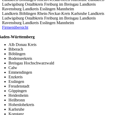
Ludwigsburg
Ostalbkreis
Freiburg im Breisgau
Landkreis
Ravensburg
Landkreis Esslingen
Mannheim
Landkreis Böblingen
Rhein-Neckar-Kreis
Karlsruhe
Landkreis
Ludwigsburg
Ostalbkreis
Freiburg im Breisgau
Landkreis
Ravensburg
Landkreis Esslingen
Mannheim
Firmenübersicht
Baden-Württemberg
Alb Donau Kreis
Biberach
Böblingen
Bodenseekreis
Breisgau Hochschwarzwald
Calw
Emmendingen
Enzkreis
Esslingen
Freudenstadt
Göppingen
Heidenheim
Heilbronn
Hohenlohekreis
Karlsruhe
Konstanz