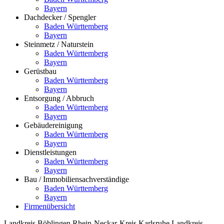
Bayern
Dachdecker / Spengler
Baden Württemberg
Bayern
Steinmetz / Naturstein
Baden Württemberg
Bayern
Gerüstbau
Baden Württemberg
Bayern
Entsorgung / Abbruch
Baden Württemberg
Bayern
Gebäudereinigung
Baden Württemberg
Bayern
Dienstleistungen
Baden Württemberg
Bayern
Bau / Immobiliensachverständige
Baden Württemberg
Bayern
Firmenübersicht
Landkreis Böblingen
Rhein-Neckar-Kreis
Karlsruhe
Landkreis