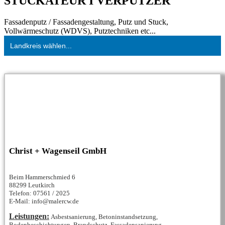
STUCKATEUR I VERPUTZER
Fassadenputz / Fassadengestaltung, Putz und Stuck,
Vollwärmeschutz (WDVS), Putztechniken etc...
Landkreis wählen...
Christ + Wagenseil GmbH
Beim Hammerschmied 6
88299 Leutkirch
Telefon: 07561 / 2025
E-Mail: info@malercw.de
Leistungen:
Asbestsanierung, Betoninstandsetzung,
Bodenbeschichtungen, Brandschutz, Fassadensanierung,