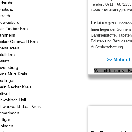
rlsruhe
Telefon: 0711 / 6872255
nstanz
E-Mail: muellers@raum
rrach
dwigsburg
Leistungen:
Bodenbe
in Tauber Kreis
Innenliegender Sonnens
annheim
Gardinenstoffe, Tapete
Polster- und Bezugsarbe
ckar Odenwald Kreis
Außenbeschattung...
tenaukreis
talbkreis
>> Mehr übe
statt
avensburg
Wir bilden aus - K
ms Murr Kreis
utlingen
ein Neckar Kreis
ttweil
hwäbisch Hall
hwarzwald Baar Kreis
gmaringen
uttgart
bingen