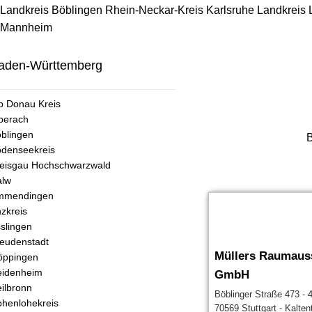
Landkreis Böblingen
Rhein-Neckar-Kreis
Karlsruhe
Landkreis
Mannheim
aden-Württemberg
b Donau Kreis
berach
blingen
B
denseekreis
eisgau Hochschwarzwald
alw
mmendingen
zkreis
slingen
eudenstadt
Müllers Raumaus
öppingen
eidenheim
GmbH
ilbronn
Böblinger Straße 473 - 
henlohekreis
70569 Stuttgart - Kalten