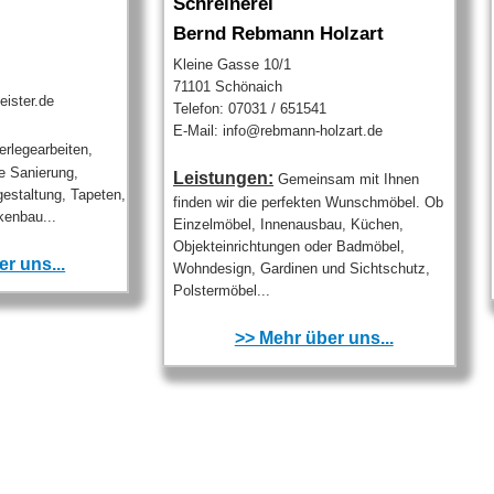
Schreinerei
Bernd Rebmann Holzart
Kleine Gasse 10/1
71101 Schönaich
ister.de
Telefon: 07031 / 651541
E-Mail: info@rebmann-holzart.de
rlegearbeiten,
e Sanierung,
Leistungen:
Gemeinsam mit Ihnen
estaltung, Tapeten,
finden wir die perfekten Wunschmöbel. Ob
enbau...
Einzelmöbel, Innenausbau, Küchen,
Objekteinrichtungen oder Badmöbel,
r uns...
Wohndesign, Gardinen und Sichtschutz,
Polstermöbel...
>> Mehr über uns...