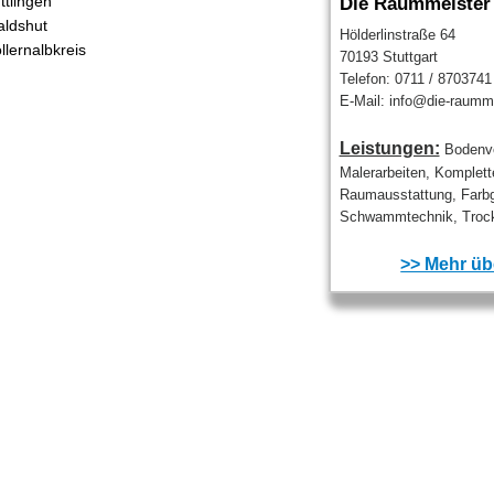
ttlingen
Die Raummeister
ldshut
Hölderlinstraße 64
llernalbkreis
70193 Stuttgart
Telefon: 0711 / 8703741
E-Mail: info@die-raumme
Leistungen:
Bodenve
Malerarbeiten, Komplett
Raumausstattung, Farbg
Schwammtechnik, Trock
>> Mehr übe