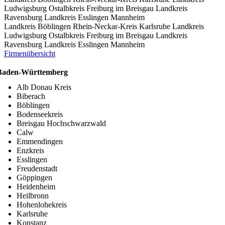
Ludwigsburg
Ostalbkreis
Freiburg im Breisgau
Landkreis
Ravensburg
Landkreis Esslingen
Mannheim
Landkreis Böblingen
Rhein-Neckar-Kreis
Karlsruhe
Landkreis
Ludwigsburg
Ostalbkreis
Freiburg im Breisgau
Landkreis
Ravensburg
Landkreis Esslingen
Mannheim
Firmenübersicht
Baden-Württemberg
Alb Donau Kreis
Biberach
Böblingen
Bodenseekreis
Breisgau Hochschwarzwald
Calw
Emmendingen
Enzkreis
Esslingen
Freudenstadt
Göppingen
Heidenheim
Heilbronn
Hohenlohekreis
Karlsruhe
Konstanz