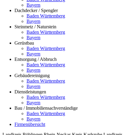
Bayern
Dachdecker / Spengler
Baden Württemberg
Bayern
Steinmetz / Naturstein
Baden Württemberg
Bayern
Gerüstbau
Baden Württemberg
Bayern
Entsorgung / Abbruch
Baden Württemberg
Bayern
Gebäudereinigung
Baden Württemberg
Bayern
Dienstleistungen
Baden Württemberg
Bayern
Bau / Immobiliensachverständige
Baden Württemberg
Bayern
Firmenübersicht
Landkreis Böblingen
Rhein-Neckar-Kreis
Karlsruhe
Landkreis