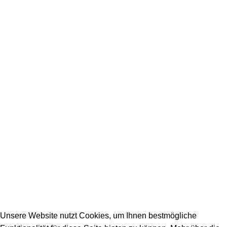
Ausbildungsberufe
Unsere Partner
SERVICE / KONTAKT
Firmeneintrag
Allgemeine Fragen
_________________________________________
info@dein-bauportal.de
2026 Copyright DEIN-BAUPORTAL
Schreiner, Maler, Fliesenleger, GalaBau, Elektriker,
Bauunternehmen, Küchenbau...
Unsere Website nutzt Cookies, um Ihnen bestmögliche