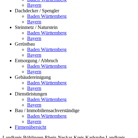
Bayern
Dachdecker / Spengler
Baden Württemberg
Bayern
Steinmetz / Naturstein
Baden Württemberg
Bayern
Gerüstbau
Baden Württemberg
Bayern
Entsorgung / Abbruch
Baden Württemberg
Bayern
Gebäudereinigung
Baden Württemberg
Bayern
Dienstleistungen
Baden Württemberg
Bayern
Bau / Immobiliensachverständige
Baden Württemberg
Bayern
Firmenübersicht
Landkreis Böblingen
Rhein-Neckar-Kreis
Karlsruhe
Landkreis