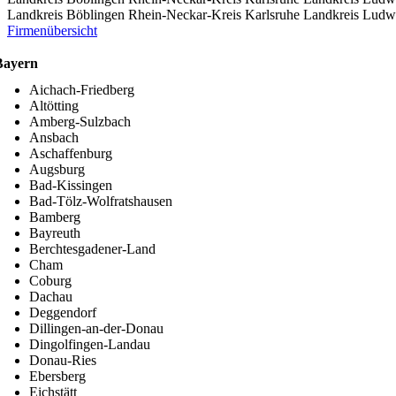
Landkreis Böblingen
Rhein-Neckar-Kreis
Karlsruhe
Landkreis Ludw
Firmenübersicht
Bayern
Aichach-Friedberg
Altötting
Amberg-Sulzbach
Ansbach
Aschaffenburg
Augsburg
Bad-Kissingen
Bad-Tölz-Wolfratshausen
Bamberg
Bayreuth
Berchtesgadener-Land
Cham
Coburg
Dachau
Deggendorf
Dillingen-an-der-Donau
Dingolfingen-Landau
Donau-Ries
Ebersberg
Eichstätt