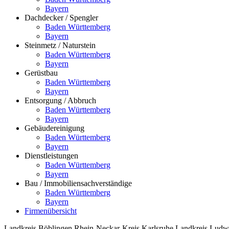
Bayern
Dachdecker / Spengler
Baden Württemberg
Bayern
Steinmetz / Naturstein
Baden Württemberg
Bayern
Gerüstbau
Baden Württemberg
Bayern
Entsorgung / Abbruch
Baden Württemberg
Bayern
Gebäudereinigung
Baden Württemberg
Bayern
Dienstleistungen
Baden Württemberg
Bayern
Bau / Immobiliensachverständige
Baden Württemberg
Bayern
Firmenübersicht
Landkreis Böblingen
Rhein-Neckar-Kreis
Karlsruhe
Landkreis Ludw