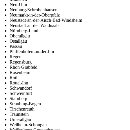
Neu-Ulm
Neuburg-Schrobenhausen
Neumarkt-in-der-Oberpfalz
Neustadt-an-der-Aisch-Bad-Windsheim
Neustadt-an-der-Waldnaab
Nürnberg-Land
Oberallgäu
Ostallgäu
Passau
Pfaffenhofen-an-der-Ilm
Regen
Regensburg
Rhön-Grabfeld
Rosenheim
Roth
Rottal-Inn
Schwandorf
Schweinfurt
Starnberg
Straubing-Bogen
Tirschenreuth
Traunstein
Unterallgäu
Weilheim-Schongau
Weißenburg-Gunzenhausen