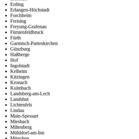
Erding
Erlangen-Höchstadt
Forchheim
Freising
Freyung-Grafenau
Fürstenfeldbruck
Fürth
Garmisch-Partenkirchen
Günzburg
Haßberge
Hof
Ingolstadt
Kelheim
Kitzingen
Kronach
Kulmbach
Landsberg-am-Lech
Landshut
Lichtenfels
Lindau
Main-Spessart
Miesbach
Miltenberg
Mühldorf-am-Inn
München