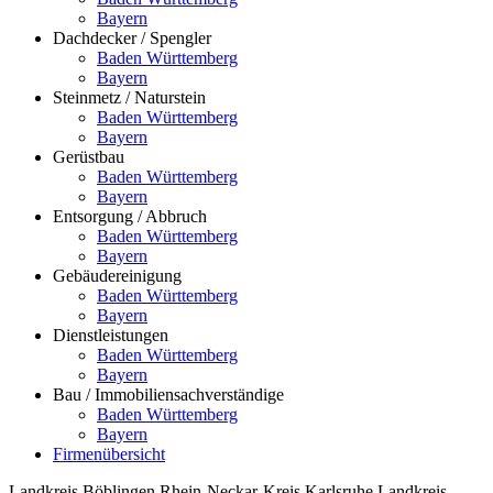
Bayern
Dachdecker / Spengler
Baden Württemberg
Bayern
Steinmetz / Naturstein
Baden Württemberg
Bayern
Gerüstbau
Baden Württemberg
Bayern
Entsorgung / Abbruch
Baden Württemberg
Bayern
Gebäudereinigung
Baden Württemberg
Bayern
Dienstleistungen
Baden Württemberg
Bayern
Bau / Immobiliensachverständige
Baden Württemberg
Bayern
Firmenübersicht
Landkreis Böblingen
Rhein-Neckar-Kreis
Karlsruhe
Landkreis