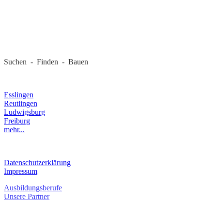
REGIONALE FIRMEN
Suchen - Finden - Bauen
LANDKREIS
Esslingen
Reutlingen
Ludwigsburg
Freiburg
mehr...
RECHTLICHES
Datenschutzerklärung
Impressum
Ausbildungsberufe
Unsere Partner
SERVICE / KONTAKT