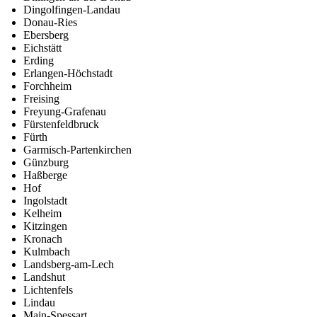
Dingolfingen-Landau
Donau-Ries
Ebersberg
Eichstätt
Erding
Erlangen-Höchstadt
Forchheim
Freising
Freyung-Grafenau
Fürstenfeldbruck
Fürth
Garmisch-Partenkirchen
Günzburg
Haßberge
Hof
Ingolstadt
Kelheim
Kitzingen
Kronach
Kulmbach
Landsberg-am-Lech
Landshut
Lichtenfels
Lindau
Main-Spessart