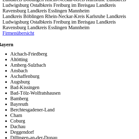
Ludwigsburg
Ostalbkreis
Freiburg im Breisgau
Landkreis
Ravensburg
Landkreis Esslingen
Mannheim
Landkreis Böblingen
Rhein-Neckar-Kreis
Karlsruhe
Landkreis
Ludwigsburg
Ostalbkreis
Freiburg im Breisgau
Landkreis
Ravensburg
Landkreis Esslingen
Mannheim
Firmenübersicht
Bayern
Aichach-Friedberg
Altötting
Amberg-Sulzbach
Ansbach
Aschaffenburg
Augsburg
Bad-Kissingen
Bad-Tölz-Wolfratshausen
Bamberg
Bayreuth
Berchtesgadener-Land
Cham
Coburg
Dachau
Deggendorf
Dillingen-an-der-Donau