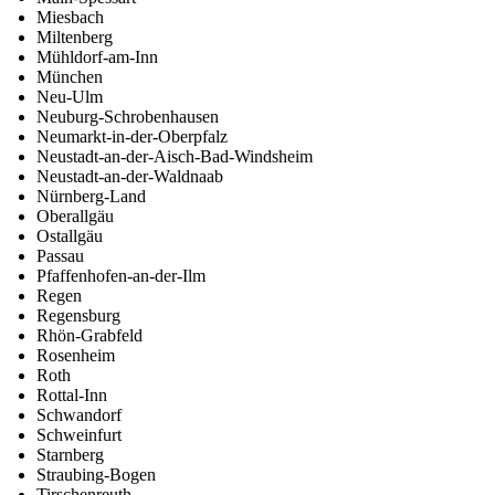
Miesbach
Miltenberg
Mühldorf-am-Inn
München
Neu-Ulm
Neuburg-Schrobenhausen
Neumarkt-in-der-Oberpfalz
Neustadt-an-der-Aisch-Bad-Windsheim
Neustadt-an-der-Waldnaab
Nürnberg-Land
Oberallgäu
Ostallgäu
Passau
Pfaffenhofen-an-der-Ilm
Regen
Regensburg
Rhön-Grabfeld
Rosenheim
Roth
Rottal-Inn
Schwandorf
Schweinfurt
Starnberg
Straubing-Bogen
Tirschenreuth