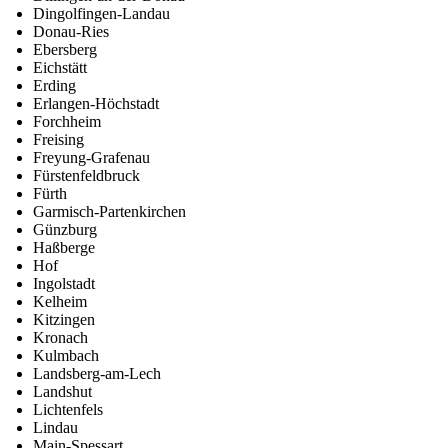
Dingolfingen-Landau
Donau-Ries
Ebersberg
Eichstätt
Erding
Erlangen-Höchstadt
Forchheim
Freising
Freyung-Grafenau
Fürstenfeldbruck
Fürth
Garmisch-Partenkirchen
Günzburg
Haßberge
Hof
Ingolstadt
Kelheim
Kitzingen
Kronach
Kulmbach
Landsberg-am-Lech
Landshut
Lichtenfels
Lindau
Main-Spessart