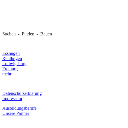
REGIONALE FIRMEN
Suchen - Finden - Bauen
LANDKREIS
Esslingen
Reutlingen
Ludwigsburg
Freiburg
mehr...
RECHTLICHES
Datenschutzerklärung
Impressum
Ausbildungsberufe
Unsere Partner
SERVICE / KONTAKT