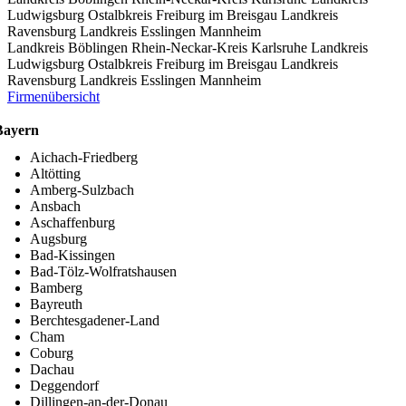
Ludwigsburg
Ostalbkreis
Freiburg im Breisgau
Landkreis
Ravensburg
Landkreis Esslingen
Mannheim
Landkreis Böblingen
Rhein-Neckar-Kreis
Karlsruhe
Landkreis
Ludwigsburg
Ostalbkreis
Freiburg im Breisgau
Landkreis
Ravensburg
Landkreis Esslingen
Mannheim
Firmenübersicht
Bayern
Aichach-Friedberg
Altötting
Amberg-Sulzbach
Ansbach
Aschaffenburg
Augsburg
Bad-Kissingen
Bad-Tölz-Wolfratshausen
Bamberg
Bayreuth
Berchtesgadener-Land
Cham
Coburg
Dachau
Deggendorf
Dillingen-an-der-Donau