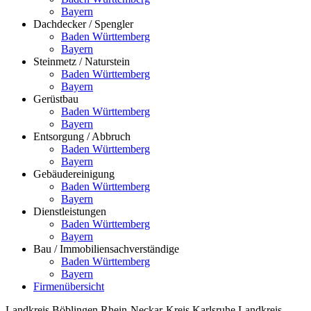
Bayern
Dachdecker / Spengler
Baden Württemberg
Bayern
Steinmetz / Naturstein
Baden Württemberg
Bayern
Gerüstbau
Baden Württemberg
Bayern
Entsorgung / Abbruch
Baden Württemberg
Bayern
Gebäudereinigung
Baden Württemberg
Bayern
Dienstleistungen
Baden Württemberg
Bayern
Bau / Immobiliensachverständige
Baden Württemberg
Bayern
Firmenübersicht
Landkreis Böblingen
Rhein-Neckar-Kreis
Karlsruhe
Landkreis