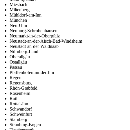
Miesbach
Miltenberg
Mühldorf-am-Inn
München
Neu-Ulm
Neuburg-Schrobenhausen
Neumarkt-in-der-Oberpfalz
Neustadt-an-der-Aisch-Bad-Windsheim
Neustadt-an-der-Waldnaab
Nürnberg-Land
Oberallgäu
Ostallgäu
Passau
Pfaffenhofen-an-der-Ilm
Regen
Regensburg
Rhön-Grabfeld
Rosenheim
Roth
Rottal-Inn
Schwandorf
Schweinfurt
Starnberg
Straubing-Bogen
Tirschenreuth