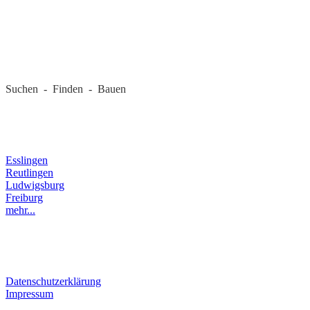
REGIONALE FIRMEN
Suchen - Finden - Bauen
LANDKREIS
Esslingen
Reutlingen
Ludwigsburg
Freiburg
mehr...
RECHTLICHES
Datenschutzerklärung
Impressum