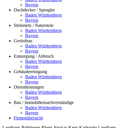
Bayern
Dachdecker / Spengler
Baden Württemberg
Bayern
Steinmetz / Naturstein
Baden Württemberg
Bayern
Gerüstbau
Baden Württemberg
Bayern
Entsorgung / Abbruch
Baden Württemberg
Bayern
Gebäudereinigung
Baden Württemberg
Bayern
Dienstleistungen
Baden Württemberg
Bayern
Bau / Immobiliensachverständige
Baden Württemberg
Bayern
Firmenübersicht
Landkreis Böblingen
Rhein-Neckar-Kreis
Karlsruhe
Landkreis