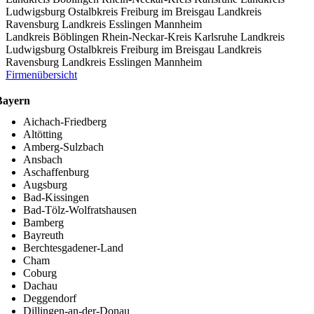
Ludwigsburg
Ostalbkreis
Freiburg im Breisgau
Landkreis
Ravensburg
Landkreis Esslingen
Mannheim
Landkreis Böblingen
Rhein-Neckar-Kreis
Karlsruhe
Landkreis
Ludwigsburg
Ostalbkreis
Freiburg im Breisgau
Landkreis
Ravensburg
Landkreis Esslingen
Mannheim
Firmenübersicht
Bayern
Aichach-Friedberg
Altötting
Amberg-Sulzbach
Ansbach
Aschaffenburg
Augsburg
Bad-Kissingen
Bad-Tölz-Wolfratshausen
Bamberg
Bayreuth
Berchtesgadener-Land
Cham
Coburg
Dachau
Deggendorf
Dillingen-an-der-Donau