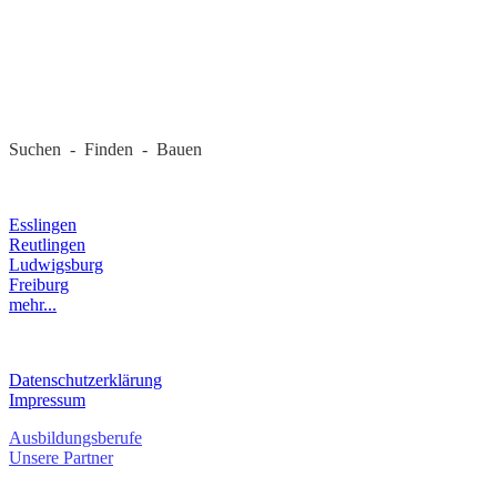
REGIONALE FIRMEN
Suchen - Finden - Bauen
LANDKREIS
Esslingen
Reutlingen
Ludwigsburg
Freiburg
mehr...
RECHTLICHES
Datenschutzerklärung
Impressum
Ausbildungsberufe
Unsere Partner
SERVICE / KONTAKT