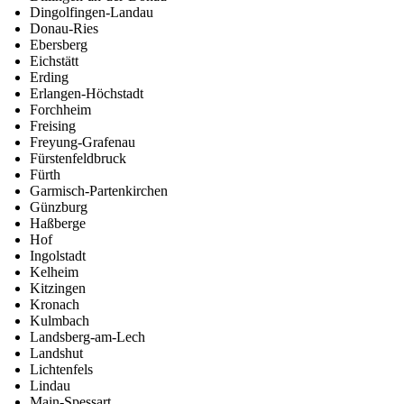
Dingolfingen-Landau
Donau-Ries
Ebersberg
Eichstätt
Erding
Erlangen-Höchstadt
Forchheim
Freising
Freyung-Grafenau
Fürstenfeldbruck
Fürth
Garmisch-Partenkirchen
Günzburg
Haßberge
Hof
Ingolstadt
Kelheim
Kitzingen
Kronach
Kulmbach
Landsberg-am-Lech
Landshut
Lichtenfels
Lindau
Main-Spessart