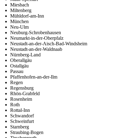
Miesbach
Miltenberg
Mühldorf-am-Inn
München
Neu-Ulm
Neuburg-Schrobenhausen
Neumarkt-in-der-Oberpfalz
Neustadt-an-der-Aisch-Bad-Windsheim
Neustadt-an-der-Waldnaab
Nürnberg-Land
Oberallgäu
Ostallgäu
Passau
Pfaffenhofen-an-der-Ilm
Regen
Regensburg
Rhön-Grabfeld
Rosenheim
Roth
Rottal-Inn
Schwandorf
Schweinfurt
Starnberg
Straubing-Bogen
Tirschenreuth