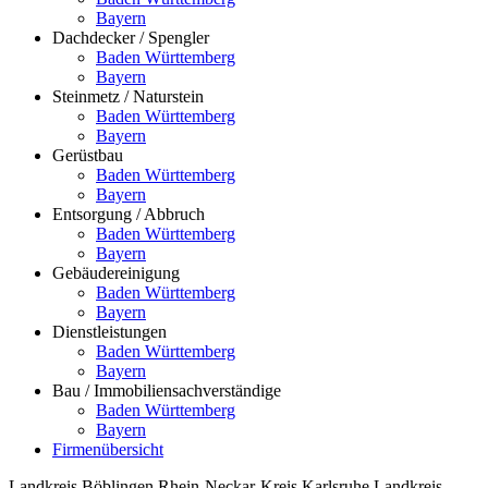
Bayern
Dachdecker / Spengler
Baden Württemberg
Bayern
Steinmetz / Naturstein
Baden Württemberg
Bayern
Gerüstbau
Baden Württemberg
Bayern
Entsorgung / Abbruch
Baden Württemberg
Bayern
Gebäudereinigung
Baden Württemberg
Bayern
Dienstleistungen
Baden Württemberg
Bayern
Bau / Immobiliensachverständige
Baden Württemberg
Bayern
Firmenübersicht
Landkreis Böblingen
Rhein-Neckar-Kreis
Karlsruhe
Landkreis