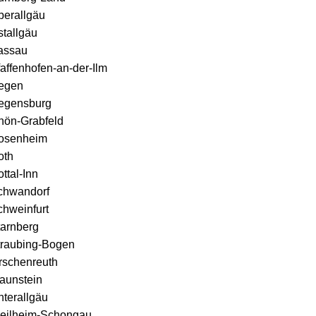
berallgäu
stallgäu
assau
affenhofen-an-der-Ilm
egen
egensburg
hön-Grabfeld
osenheim
oth
ttal-Inn
chwandorf
chweinfurt
tarnberg
traubing-Bogen
rschenreuth
aunstein
nterallgäu
eilheim-Schongau