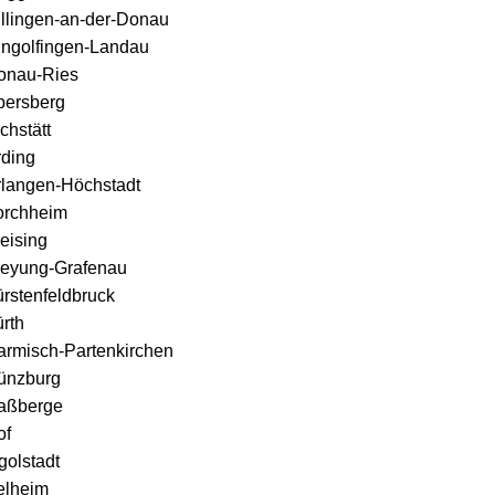
illingen-an-der-Donau
ingolfingen-Landau
onau-Ries
bersberg
chstätt
rding
rlangen-Höchstadt
orchheim
eising
reyung-Grafenau
rstenfeldbruck
rth
armisch-Partenkirchen
ünzburg
aßberge
of
golstadt
elheim