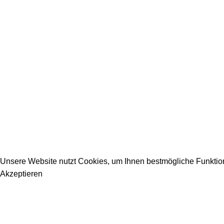
2026 Copyright DEIN-BAUPORTAL
Schreiner, Maler, Fliesenleger, GalaBau, Elektriker, Bauunter
Unsere Website nutzt Cookies, um Ihnen bestmögliche Funktiona
Akzeptieren