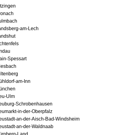
tzingen
ronach
ulmbach
andsberg-am-Lech
andshut
chtenfels
indau
ain-Spessart
iesbach
ltenberg
ühldorf-am-Inn
ünchen
eu-Ulm
euburg-Schrobenhausen
eumarkt-in-der-Oberpfalz
eustadt-an-der-Aisch-Bad-Windsheim
eustadt-an-der-Waldnaab
ürnberg-Land