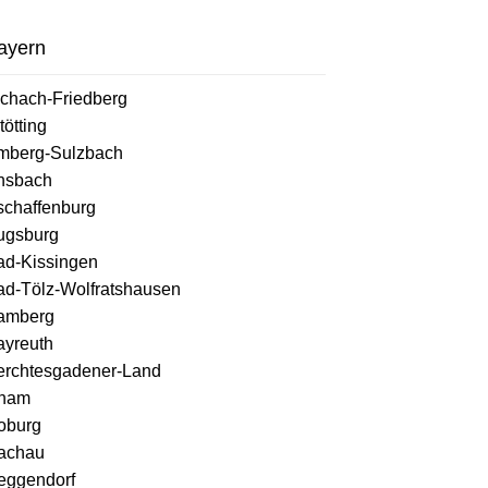
ayern
ichach-Friedberg
tötting
mberg-Sulzbach
nsbach
schaffenburg
ugsburg
ad-Kissingen
ad-Tölz-Wolfratshausen
amberg
ayreuth
erchtesgadener-Land
ham
oburg
achau
eggendorf