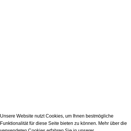
Unsere Partner
SERVICE / KONTAKT
Firmeneintrag
Allgemeine Fragen
_________________________________________
info@dein-bauportal.de
2026 Copyright DEIN-BAUPORTAL
Schreiner, Maler, Fliesenleger, GalaBau, Elektriker,
Bauunternehmen, Küchenbau...
Unsere Website nutzt Cookies, um Ihnen bestmögliche
Funktionalität für diese Seite bieten zu können. Mehr über die
verwendeten Cookies erfahren Sie in unserer