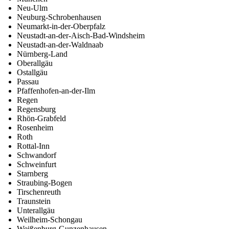
Neu-Ulm
Neuburg-Schrobenhausen
Neumarkt-in-der-Oberpfalz
Neustadt-an-der-Aisch-Bad-Windsheim
Neustadt-an-der-Waldnaab
Nürnberg-Land
Oberallgäu
Ostallgäu
Passau
Pfaffenhofen-an-der-Ilm
Regen
Regensburg
Rhön-Grabfeld
Rosenheim
Roth
Rottal-Inn
Schwandorf
Schweinfurt
Starnberg
Straubing-Bogen
Tirschenreuth
Traunstein
Unterallgäu
Weilheim-Schongau
Weißenburg-Gunzenhausen