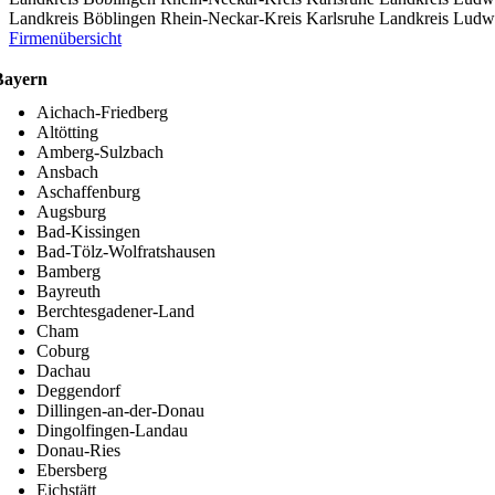
Landkreis Böblingen
Rhein-Neckar-Kreis
Karlsruhe
Landkreis Ludw
Firmenübersicht
Bayern
Aichach-Friedberg
Altötting
Amberg-Sulzbach
Ansbach
Aschaffenburg
Augsburg
Bad-Kissingen
Bad-Tölz-Wolfratshausen
Bamberg
Bayreuth
Berchtesgadener-Land
Cham
Coburg
Dachau
Deggendorf
Dillingen-an-der-Donau
Dingolfingen-Landau
Donau-Ries
Ebersberg
Eichstätt