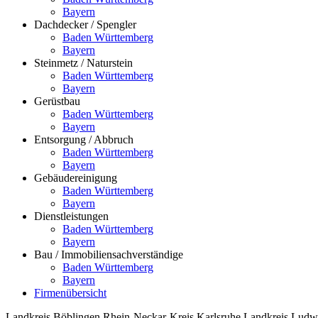
Bayern
Dachdecker / Spengler
Baden Württemberg
Bayern
Steinmetz / Naturstein
Baden Württemberg
Bayern
Gerüstbau
Baden Württemberg
Bayern
Entsorgung / Abbruch
Baden Württemberg
Bayern
Gebäudereinigung
Baden Württemberg
Bayern
Dienstleistungen
Baden Württemberg
Bayern
Bau / Immobiliensachverständige
Baden Württemberg
Bayern
Firmenübersicht
Landkreis Böblingen
Rhein-Neckar-Kreis
Karlsruhe
Landkreis Ludw