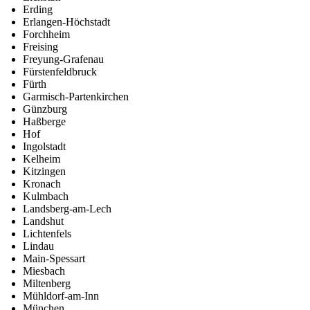
Erding
Erlangen-Höchstadt
Forchheim
Freising
Freyung-Grafenau
Fürstenfeldbruck
Fürth
Garmisch-Partenkirchen
Günzburg
Haßberge
Hof
Ingolstadt
Kelheim
Kitzingen
Kronach
Kulmbach
Landsberg-am-Lech
Landshut
Lichtenfels
Lindau
Main-Spessart
Miesbach
Miltenberg
Mühldorf-am-Inn
München