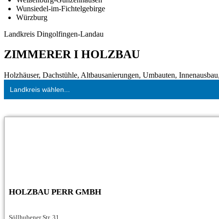
Wunsiedel-im-Fichtelgebirge
Würzburg
Landkreis Dingolfingen-Landau
ZIMMERER I HOLZBAU
Holzhäuser, Dachstühle, Altbausanierungen, Umbauten, Innenausbau, 
Landkreis wählen...
HOLZBAU PERR GMBH
Söllhubener Str. 31