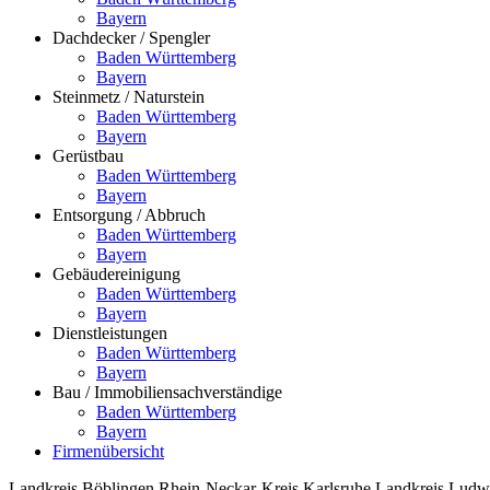
Bayern
Dachdecker / Spengler
Baden Württemberg
Bayern
Steinmetz / Naturstein
Baden Württemberg
Bayern
Gerüstbau
Baden Württemberg
Bayern
Entsorgung / Abbruch
Baden Württemberg
Bayern
Gebäudereinigung
Baden Württemberg
Bayern
Dienstleistungen
Baden Württemberg
Bayern
Bau / Immobiliensachverständige
Baden Württemberg
Bayern
Firmenübersicht
Landkreis Böblingen
Rhein-Neckar-Kreis
Karlsruhe
Landkreis Ludw