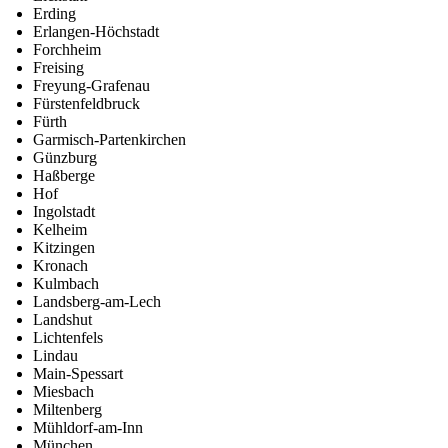
Erding
Erlangen-Höchstadt
Forchheim
Freising
Freyung-Grafenau
Fürstenfeldbruck
Fürth
Garmisch-Partenkirchen
Günzburg
Haßberge
Hof
Ingolstadt
Kelheim
Kitzingen
Kronach
Kulmbach
Landsberg-am-Lech
Landshut
Lichtenfels
Lindau
Main-Spessart
Miesbach
Miltenberg
Mühldorf-am-Inn
München