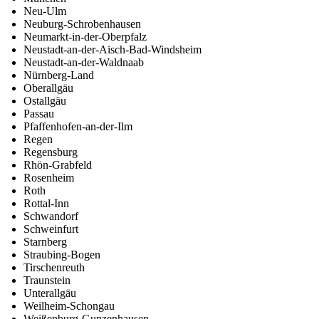
Neu-Ulm
Neuburg-Schrobenhausen
Neumarkt-in-der-Oberpfalz
Neustadt-an-der-Aisch-Bad-Windsheim
Neustadt-an-der-Waldnaab
Nürnberg-Land
Oberallgäu
Ostallgäu
Passau
Pfaffenhofen-an-der-Ilm
Regen
Regensburg
Rhön-Grabfeld
Rosenheim
Roth
Rottal-Inn
Schwandorf
Schweinfurt
Starnberg
Straubing-Bogen
Tirschenreuth
Traunstein
Unterallgäu
Weilheim-Schongau
Weißenburg-Gunzenhausen