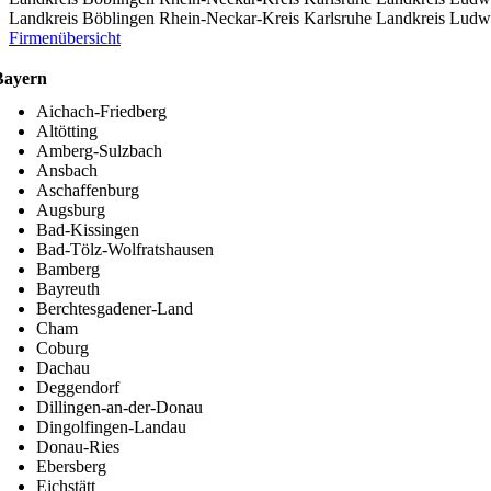
Landkreis Böblingen
Rhein-Neckar-Kreis
Karlsruhe
Landkreis Ludw
Firmenübersicht
Bayern
Aichach-Friedberg
Altötting
Amberg-Sulzbach
Ansbach
Aschaffenburg
Augsburg
Bad-Kissingen
Bad-Tölz-Wolfratshausen
Bamberg
Bayreuth
Berchtesgadener-Land
Cham
Coburg
Dachau
Deggendorf
Dillingen-an-der-Donau
Dingolfingen-Landau
Donau-Ries
Ebersberg
Eichstätt