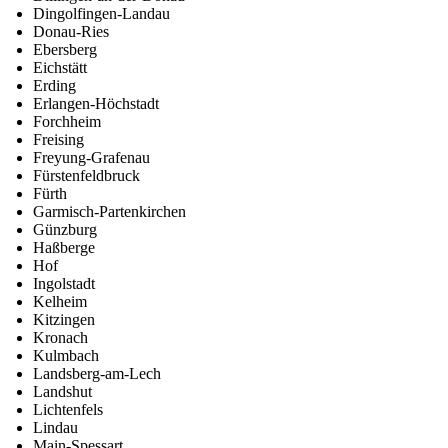
Dingolfingen-Landau
Donau-Ries
Ebersberg
Eichstätt
Erding
Erlangen-Höchstadt
Forchheim
Freising
Freyung-Grafenau
Fürstenfeldbruck
Fürth
Garmisch-Partenkirchen
Günzburg
Haßberge
Hof
Ingolstadt
Kelheim
Kitzingen
Kronach
Kulmbach
Landsberg-am-Lech
Landshut
Lichtenfels
Lindau
Main-Spessart