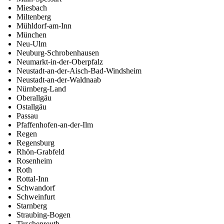
Miesbach
Miltenberg
Mühldorf-am-Inn
München
Neu-Ulm
Neuburg-Schrobenhausen
Neumarkt-in-der-Oberpfalz
Neustadt-an-der-Aisch-Bad-Windsheim
Neustadt-an-der-Waldnaab
Nürnberg-Land
Oberallgäu
Ostallgäu
Passau
Pfaffenhofen-an-der-Ilm
Regen
Regensburg
Rhön-Grabfeld
Rosenheim
Roth
Rottal-Inn
Schwandorf
Schweinfurt
Starnberg
Straubing-Bogen
Tirschenreuth