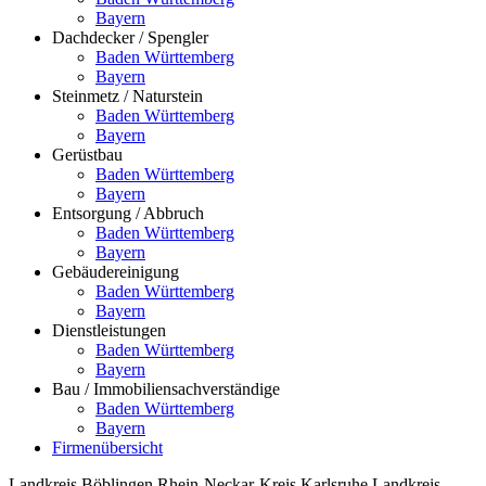
Bayern
Dachdecker / Spengler
Baden Württemberg
Bayern
Steinmetz / Naturstein
Baden Württemberg
Bayern
Gerüstbau
Baden Württemberg
Bayern
Entsorgung / Abbruch
Baden Württemberg
Bayern
Gebäudereinigung
Baden Württemberg
Bayern
Dienstleistungen
Baden Württemberg
Bayern
Bau / Immobiliensachverständige
Baden Württemberg
Bayern
Firmenübersicht
Landkreis Böblingen
Rhein-Neckar-Kreis
Karlsruhe
Landkreis