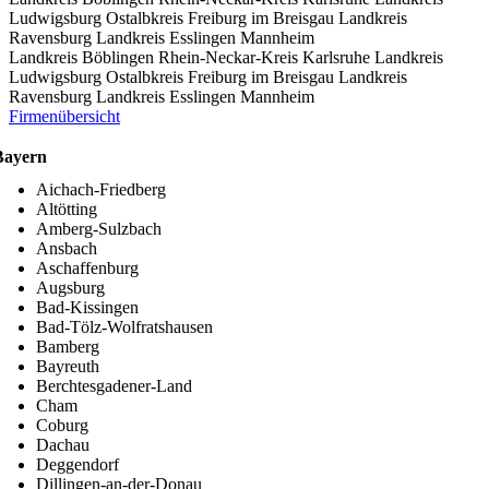
Ludwigsburg
Ostalbkreis
Freiburg im Breisgau
Landkreis
Ravensburg
Landkreis Esslingen
Mannheim
Landkreis Böblingen
Rhein-Neckar-Kreis
Karlsruhe
Landkreis
Ludwigsburg
Ostalbkreis
Freiburg im Breisgau
Landkreis
Ravensburg
Landkreis Esslingen
Mannheim
Firmenübersicht
Bayern
Aichach-Friedberg
Altötting
Amberg-Sulzbach
Ansbach
Aschaffenburg
Augsburg
Bad-Kissingen
Bad-Tölz-Wolfratshausen
Bamberg
Bayreuth
Berchtesgadener-Land
Cham
Coburg
Dachau
Deggendorf
Dillingen-an-der-Donau