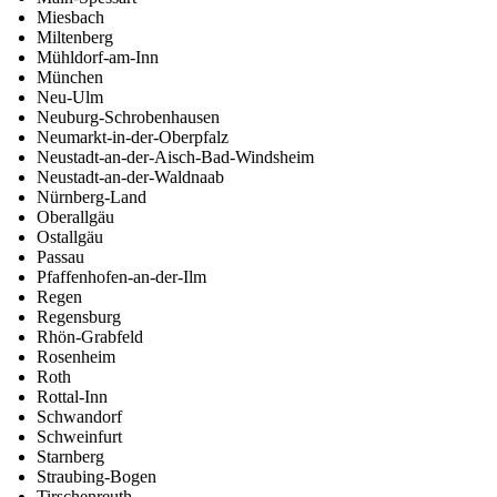
Miesbach
Miltenberg
Mühldorf-am-Inn
München
Neu-Ulm
Neuburg-Schrobenhausen
Neumarkt-in-der-Oberpfalz
Neustadt-an-der-Aisch-Bad-Windsheim
Neustadt-an-der-Waldnaab
Nürnberg-Land
Oberallgäu
Ostallgäu
Passau
Pfaffenhofen-an-der-Ilm
Regen
Regensburg
Rhön-Grabfeld
Rosenheim
Roth
Rottal-Inn
Schwandorf
Schweinfurt
Starnberg
Straubing-Bogen
Tirschenreuth