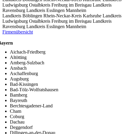
Ludwigsburg
Ostalbkreis
Freiburg im Breisgau
Landkreis
Ravensburg
Landkreis Esslingen
Mannheim
Landkreis Böblingen
Rhein-Neckar-Kreis
Karlsruhe
Landkreis
Ludwigsburg
Ostalbkreis
Freiburg im Breisgau
Landkreis
Ravensburg
Landkreis Esslingen
Mannheim
Firmenübersicht
Bayern
Aichach-Friedberg
Altötting
Amberg-Sulzbach
Ansbach
Aschaffenburg
Augsburg
Bad-Kissingen
Bad-Tölz-Wolfratshausen
Bamberg
Bayreuth
Berchtesgadener-Land
Cham
Coburg
Dachau
Deggendorf
Dillingen-an-der-Donau