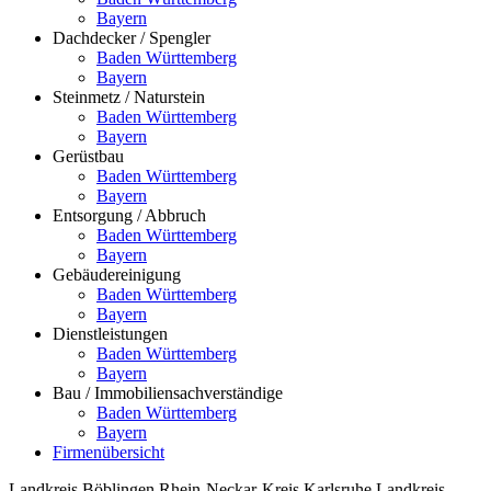
Bayern
Dachdecker / Spengler
Baden Württemberg
Bayern
Steinmetz / Naturstein
Baden Württemberg
Bayern
Gerüstbau
Baden Württemberg
Bayern
Entsorgung / Abbruch
Baden Württemberg
Bayern
Gebäudereinigung
Baden Württemberg
Bayern
Dienstleistungen
Baden Württemberg
Bayern
Bau / Immobiliensachverständige
Baden Württemberg
Bayern
Firmenübersicht
Landkreis Böblingen
Rhein-Neckar-Kreis
Karlsruhe
Landkreis