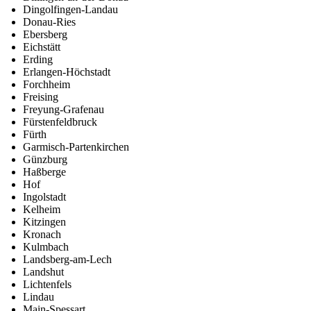
Dingolfingen-Landau
Donau-Ries
Ebersberg
Eichstätt
Erding
Erlangen-Höchstadt
Forchheim
Freising
Freyung-Grafenau
Fürstenfeldbruck
Fürth
Garmisch-Partenkirchen
Günzburg
Haßberge
Hof
Ingolstadt
Kelheim
Kitzingen
Kronach
Kulmbach
Landsberg-am-Lech
Landshut
Lichtenfels
Lindau
Main-Spessart