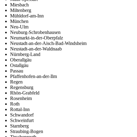
Miesbach
Miltenberg
Mühldorf-am-Inn
München
Neu-Ulm
Neuburg-Schrobenhausen
Neumarkt-in-der-Oberpfalz
Neustadt-an-der-Aisch-Bad-Windsheim
Neustadt-an-der-Waldnaab
Nürnberg-Land
Oberallgäu
Ostallgäu
Passau
Pfaffenhofen-an-der-Ilm
Regen
Regensburg
Rhön-Grabfeld
Rosenheim
Roth
Rottal-Inn
Schwandorf
Schweinfurt
Starnberg
Straubing-Bogen
Tirschenreuth