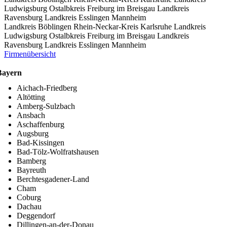
Ludwigsburg
Ostalbkreis
Freiburg im Breisgau
Landkreis
Ravensburg
Landkreis Esslingen
Mannheim
Landkreis Böblingen
Rhein-Neckar-Kreis
Karlsruhe
Landkreis
Ludwigsburg
Ostalbkreis
Freiburg im Breisgau
Landkreis
Ravensburg
Landkreis Esslingen
Mannheim
Firmenübersicht
Bayern
Aichach-Friedberg
Altötting
Amberg-Sulzbach
Ansbach
Aschaffenburg
Augsburg
Bad-Kissingen
Bad-Tölz-Wolfratshausen
Bamberg
Bayreuth
Berchtesgadener-Land
Cham
Coburg
Dachau
Deggendorf
Dillingen-an-der-Donau