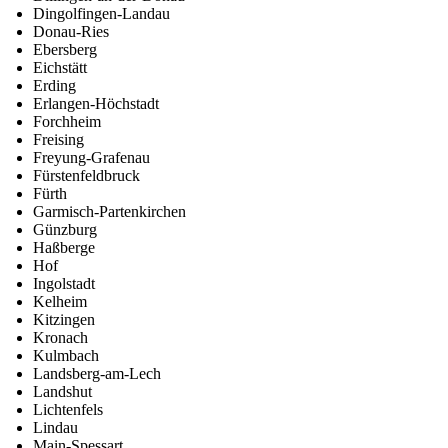
Dingolfingen-Landau
Donau-Ries
Ebersberg
Eichstätt
Erding
Erlangen-Höchstadt
Forchheim
Freising
Freyung-Grafenau
Fürstenfeldbruck
Fürth
Garmisch-Partenkirchen
Günzburg
Haßberge
Hof
Ingolstadt
Kelheim
Kitzingen
Kronach
Kulmbach
Landsberg-am-Lech
Landshut
Lichtenfels
Lindau
Main-Spessart