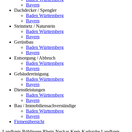
Bayern
Dachdecker / Spengler
Baden Württemberg
Bayern
Steinmetz / Naturstein
Baden Württemberg
Bayern
Gerüstbau
Baden Württemberg
Bayern
Entsorgung / Abbruch
Baden Württemberg
Bayern
Gebäudereinigung
Baden Württemberg
Bayern
Dienstleistungen
Baden Württemberg
Bayern
Bau / Immobiliensachverständige
Baden Württemberg
Bayern
Firmenübersicht
Landkreis Böblingen
Rhein-Neckar-Kreis
Karlsruhe
Landkreis