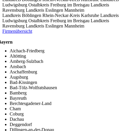
Ludwigsburg
Ostalbkreis
Freiburg im Breisgau
Landkreis
Ravensburg
Landkreis Esslingen
Mannheim
Landkreis Böblingen
Rhein-Neckar-Kreis
Karlsruhe
Landkreis
Ludwigsburg
Ostalbkreis
Freiburg im Breisgau
Landkreis
Ravensburg
Landkreis Esslingen
Mannheim
Firmenübersicht
Bayern
Aichach-Friedberg
Altötting
Amberg-Sulzbach
Ansbach
Aschaffenburg
Augsburg
Bad-Kissingen
Bad-Tölz-Wolfratshausen
Bamberg
Bayreuth
Berchtesgadener-Land
Cham
Coburg
Dachau
Deggendorf
Dillingen-an-der-Donau