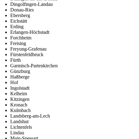
Dingolfingen-Landau
Donau-Ries
Ebersberg
Eichstätt
Erding
Erlangen-Höchstadt
Forchheim
Freising
Freyung-Grafenau
Fürstenfeldbruck
Fürth
Garmisch-Partenkirchen
Günzburg
Haßberge
Hof
Ingolstadt
Kelheim
Kitzingen
Kronach
Kulmbach
Landsberg-am-Lech
Landshut
Lichtenfels
Lindau
Main-Spessart