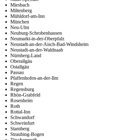
Miesbach
Miltenberg
Mühldorf-am-Inn
München
Neu-Ulm
Neuburg-Schrobenhausen
Neumarkt-in-der-Oberpfalz
Neustadt-an-der-Aisch-Bad-Windsheim
Neustadt-an-der-Waldnaab
Nürnberg-Land
Oberallgäu
Ostallgäu
Passau
Pfaffenhofen-an-der-Ilm
Regen
Regensburg
Rhön-Grabfeld
Rosenheim
Roth
Rottal-Inn
Schwandorf
Schweinfurt
Starnberg
Straubing-Bogen
Tirschenreuth