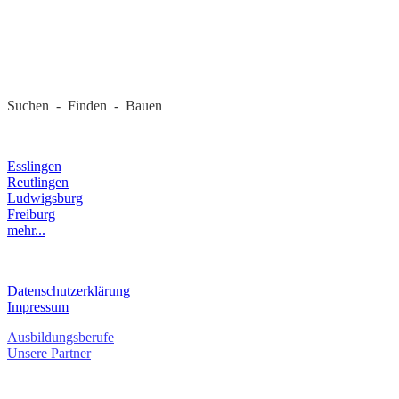
REGIONALE FIRMEN
Suchen - Finden - Bauen
LANDKREIS
Esslingen
Reutlingen
Ludwigsburg
Freiburg
mehr...
RECHTLICHES
Datenschutzerklärung
Impressum
Ausbildungsberufe
Unsere Partner
SERVICE / KONTAKT