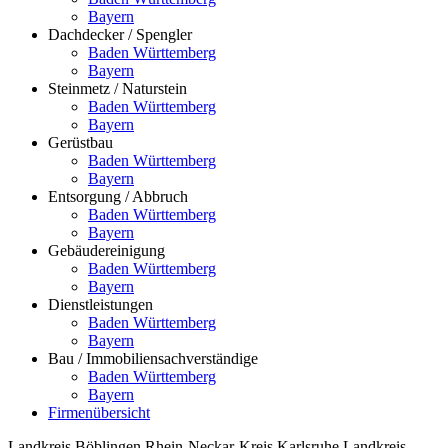
Bayern
Dachdecker / Spengler
Baden Württemberg
Bayern
Steinmetz / Naturstein
Baden Württemberg
Bayern
Gerüstbau
Baden Württemberg
Bayern
Entsorgung / Abbruch
Baden Württemberg
Bayern
Gebäudereinigung
Baden Württemberg
Bayern
Dienstleistungen
Baden Württemberg
Bayern
Bau / Immobiliensachverständige
Baden Württemberg
Bayern
Firmenübersicht
Landkreis Böblingen
Rhein-Neckar-Kreis
Karlsruhe
Landkreis