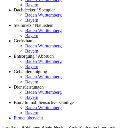
Bayern
Dachdecker / Spengler
Baden Württemberg
Bayern
Steinmetz / Naturstein
Baden Württemberg
Bayern
Gerüstbau
Baden Württemberg
Bayern
Entsorgung / Abbruch
Baden Württemberg
Bayern
Gebäudereinigung
Baden Württemberg
Bayern
Dienstleistungen
Baden Württemberg
Bayern
Bau / Immobiliensachverständige
Baden Württemberg
Bayern
Firmenübersicht
Landkreis Böblingen
Rhein-Neckar-Kreis
Karlsruhe
Landkreis