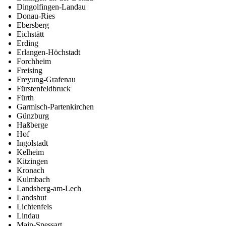
Dingolfingen-Landau
Donau-Ries
Ebersberg
Eichstätt
Erding
Erlangen-Höchstadt
Forchheim
Freising
Freyung-Grafenau
Fürstenfeldbruck
Fürth
Garmisch-Partenkirchen
Günzburg
Haßberge
Hof
Ingolstadt
Kelheim
Kitzingen
Kronach
Kulmbach
Landsberg-am-Lech
Landshut
Lichtenfels
Lindau
Main-Spessart