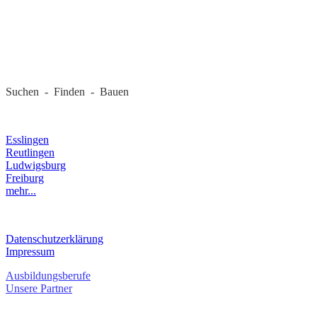
REGIONALE FIRMEN
Suchen - Finden - Bauen
LANDKREIS
Esslingen
Reutlingen
Ludwigsburg
Freiburg
mehr...
RECHTLICHES
Datenschutzerklärung
Impressum
Ausbildungsberufe
Unsere Partner
SERVICE / KONTAKT