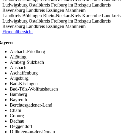
Ludwigsburg
Ostalbkreis
Freiburg im Breisgau
Landkreis
Ravensburg
Landkreis Esslingen
Mannheim
Landkreis Böblingen
Rhein-Neckar-Kreis
Karlsruhe
Landkreis
Ludwigsburg
Ostalbkreis
Freiburg im Breisgau
Landkreis
Ravensburg
Landkreis Esslingen
Mannheim
Firmenübersicht
Bayern
Aichach-Friedberg
Altötting
Amberg-Sulzbach
Ansbach
Aschaffenburg
Augsburg
Bad-Kissingen
Bad-Tölz-Wolfratshausen
Bamberg
Bayreuth
Berchtesgadener-Land
Cham
Coburg
Dachau
Deggendorf
Dillingen-an-der-Donau