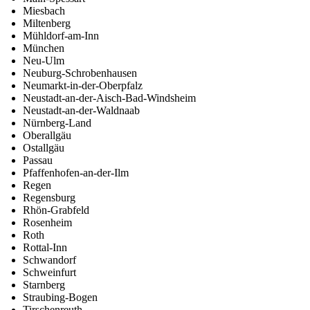
Miesbach
Miltenberg
Mühldorf-am-Inn
München
Neu-Ulm
Neuburg-Schrobenhausen
Neumarkt-in-der-Oberpfalz
Neustadt-an-der-Aisch-Bad-Windsheim
Neustadt-an-der-Waldnaab
Nürnberg-Land
Oberallgäu
Ostallgäu
Passau
Pfaffenhofen-an-der-Ilm
Regen
Regensburg
Rhön-Grabfeld
Rosenheim
Roth
Rottal-Inn
Schwandorf
Schweinfurt
Starnberg
Straubing-Bogen
Tirschenreuth