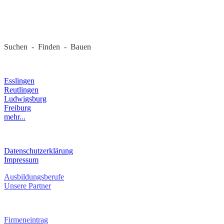
REGIONALE FIRMEN
Suchen - Finden - Bauen
LANDKREIS
Esslingen
Reutlingen
Ludwigsburg
Freiburg
mehr...
RECHTLICHES
Datenschutzerklärung
Impressum
Ausbildungsberufe
Unsere Partner
SERVICE / KONTAKT
Firmeneintrag