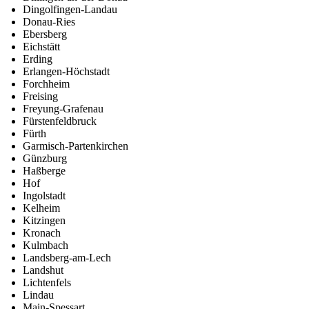
Dingolfingen-Landau
Donau-Ries
Ebersberg
Eichstätt
Erding
Erlangen-Höchstadt
Forchheim
Freising
Freyung-Grafenau
Fürstenfeldbruck
Fürth
Garmisch-Partenkirchen
Günzburg
Haßberge
Hof
Ingolstadt
Kelheim
Kitzingen
Kronach
Kulmbach
Landsberg-am-Lech
Landshut
Lichtenfels
Lindau
Main-Spessart