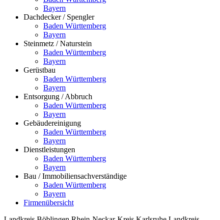
Bayern
Dachdecker / Spengler
Baden Württemberg
Bayern
Steinmetz / Naturstein
Baden Württemberg
Bayern
Gerüstbau
Baden Württemberg
Bayern
Entsorgung / Abbruch
Baden Württemberg
Bayern
Gebäudereinigung
Baden Württemberg
Bayern
Dienstleistungen
Baden Württemberg
Bayern
Bau / Immobiliensachverständige
Baden Württemberg
Bayern
Firmenübersicht
Landkreis Böblingen
Rhein-Neckar-Kreis
Karlsruhe
Landkreis