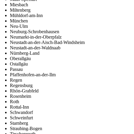
Miesbach
Miltenberg
Mühldorf-am-Inn
München
Neu-Ulm
Neuburg-Schrobenhausen
Neumarkt-in-der-Oberpfalz
Neustadt-an-der-Aisch-Bad-Windsheim
Neustadt-an-der-Waldnaab
Nürnberg-Land
Oberallgäu
Ostallgäu
Passau
Pfaffenhofen-an-der-Ilm
Regen
Regensburg
Rhön-Grabfeld
Rosenheim
Roth
Rottal-Inn
Schwandorf
Schweinfurt
Starnberg
Straubing-Bogen
Tirschenreuth