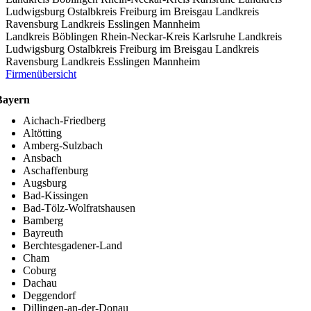
Ludwigsburg
Ostalbkreis
Freiburg im Breisgau
Landkreis
Ravensburg
Landkreis Esslingen
Mannheim
Landkreis Böblingen
Rhein-Neckar-Kreis
Karlsruhe
Landkreis
Ludwigsburg
Ostalbkreis
Freiburg im Breisgau
Landkreis
Ravensburg
Landkreis Esslingen
Mannheim
Firmenübersicht
Bayern
Aichach-Friedberg
Altötting
Amberg-Sulzbach
Ansbach
Aschaffenburg
Augsburg
Bad-Kissingen
Bad-Tölz-Wolfratshausen
Bamberg
Bayreuth
Berchtesgadener-Land
Cham
Coburg
Dachau
Deggendorf
Dillingen-an-der-Donau