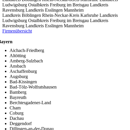
Ludwigsburg
Ostalbkreis
Freiburg im Breisgau
Landkreis
Ravensburg
Landkreis Esslingen
Mannheim
Landkreis Böblingen
Rhein-Neckar-Kreis
Karlsruhe
Landkreis
Ludwigsburg
Ostalbkreis
Freiburg im Breisgau
Landkreis
Ravensburg
Landkreis Esslingen
Mannheim
Firmenübersicht
Bayern
Aichach-Friedberg
Altötting
Amberg-Sulzbach
Ansbach
Aschaffenburg
Augsburg
Bad-Kissingen
Bad-Tölz-Wolfratshausen
Bamberg
Bayreuth
Berchtesgadener-Land
Cham
Coburg
Dachau
Deggendorf
Dillingen-an-der-Donau