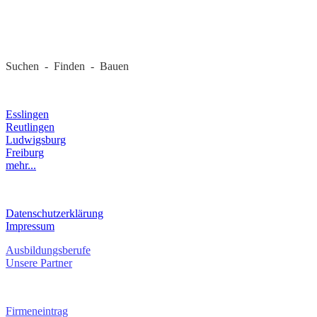
REGIONALE FIRMEN
Suchen - Finden - Bauen
LANDKREIS
Esslingen
Reutlingen
Ludwigsburg
Freiburg
mehr...
RECHTLICHES
Datenschutzerklärung
Impressum
Ausbildungsberufe
Unsere Partner
SERVICE / KONTAKT
Firmeneintrag