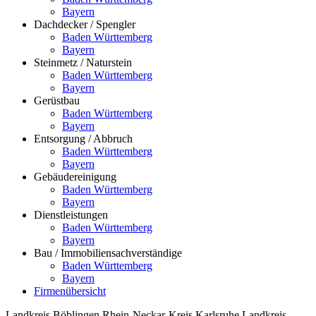
Bayern
Dachdecker / Spengler
Baden Württemberg
Bayern
Steinmetz / Naturstein
Baden Württemberg
Bayern
Gerüstbau
Baden Württemberg
Bayern
Entsorgung / Abbruch
Baden Württemberg
Bayern
Gebäudereinigung
Baden Württemberg
Bayern
Dienstleistungen
Baden Württemberg
Bayern
Bau / Immobiliensachverständige
Baden Württemberg
Bayern
Firmenübersicht
Landkreis Böblingen
Rhein-Neckar-Kreis
Karlsruhe
Landkreis