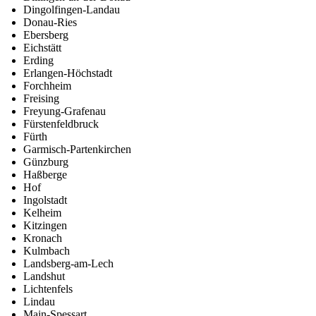
Dingolfingen-Landau
Donau-Ries
Ebersberg
Eichstätt
Erding
Erlangen-Höchstadt
Forchheim
Freising
Freyung-Grafenau
Fürstenfeldbruck
Fürth
Garmisch-Partenkirchen
Günzburg
Haßberge
Hof
Ingolstadt
Kelheim
Kitzingen
Kronach
Kulmbach
Landsberg-am-Lech
Landshut
Lichtenfels
Lindau
Main-Spessart