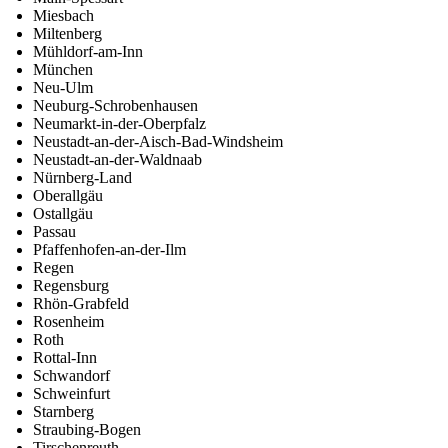
Miesbach
Miltenberg
Mühldorf-am-Inn
München
Neu-Ulm
Neuburg-Schrobenhausen
Neumarkt-in-der-Oberpfalz
Neustadt-an-der-Aisch-Bad-Windsheim
Neustadt-an-der-Waldnaab
Nürnberg-Land
Oberallgäu
Ostallgäu
Passau
Pfaffenhofen-an-der-Ilm
Regen
Regensburg
Rhön-Grabfeld
Rosenheim
Roth
Rottal-Inn
Schwandorf
Schweinfurt
Starnberg
Straubing-Bogen
Tirschenreuth