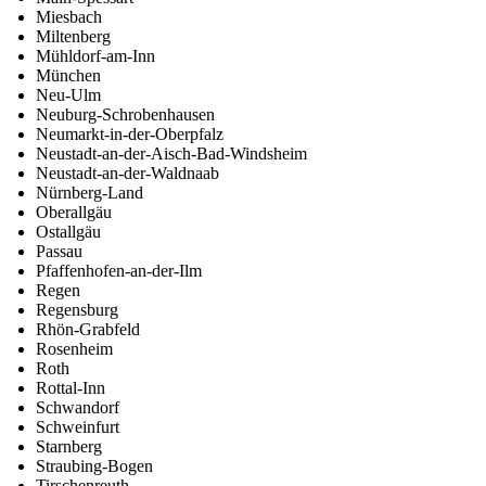
Miesbach
Miltenberg
Mühldorf-am-Inn
München
Neu-Ulm
Neuburg-Schrobenhausen
Neumarkt-in-der-Oberpfalz
Neustadt-an-der-Aisch-Bad-Windsheim
Neustadt-an-der-Waldnaab
Nürnberg-Land
Oberallgäu
Ostallgäu
Passau
Pfaffenhofen-an-der-Ilm
Regen
Regensburg
Rhön-Grabfeld
Rosenheim
Roth
Rottal-Inn
Schwandorf
Schweinfurt
Starnberg
Straubing-Bogen
Tirschenreuth