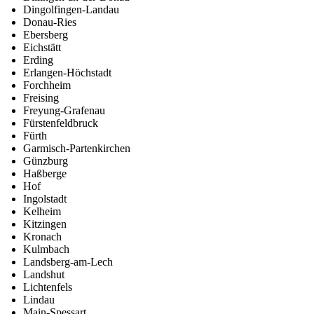
Dingolfingen-Landau
Donau-Ries
Ebersberg
Eichstätt
Erding
Erlangen-Höchstadt
Forchheim
Freising
Freyung-Grafenau
Fürstenfeldbruck
Fürth
Garmisch-Partenkirchen
Günzburg
Haßberge
Hof
Ingolstadt
Kelheim
Kitzingen
Kronach
Kulmbach
Landsberg-am-Lech
Landshut
Lichtenfels
Lindau
Main-Spessart