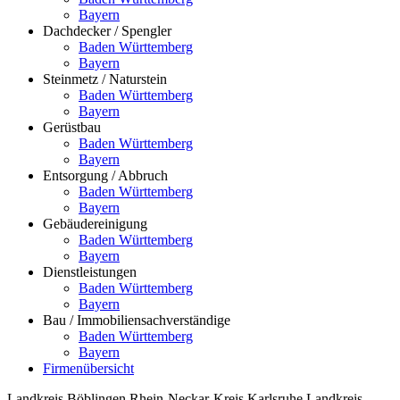
Bayern
Dachdecker / Spengler
Baden Württemberg
Bayern
Steinmetz / Naturstein
Baden Württemberg
Bayern
Gerüstbau
Baden Württemberg
Bayern
Entsorgung / Abbruch
Baden Württemberg
Bayern
Gebäudereinigung
Baden Württemberg
Bayern
Dienstleistungen
Baden Württemberg
Bayern
Bau / Immobiliensachverständige
Baden Württemberg
Bayern
Firmenübersicht
Landkreis Böblingen
Rhein-Neckar-Kreis
Karlsruhe
Landkreis