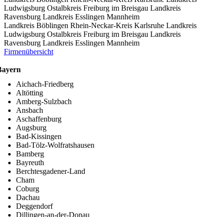
Ludwigsburg
Ostalbkreis
Freiburg im Breisgau
Landkreis
Ravensburg
Landkreis Esslingen
Mannheim
Landkreis Böblingen
Rhein-Neckar-Kreis
Karlsruhe
Landkreis
Ludwigsburg
Ostalbkreis
Freiburg im Breisgau
Landkreis
Ravensburg
Landkreis Esslingen
Mannheim
Firmenübersicht
Bayern
Aichach-Friedberg
Altötting
Amberg-Sulzbach
Ansbach
Aschaffenburg
Augsburg
Bad-Kissingen
Bad-Tölz-Wolfratshausen
Bamberg
Bayreuth
Berchtesgadener-Land
Cham
Coburg
Dachau
Deggendorf
Dillingen-an-der-Donau