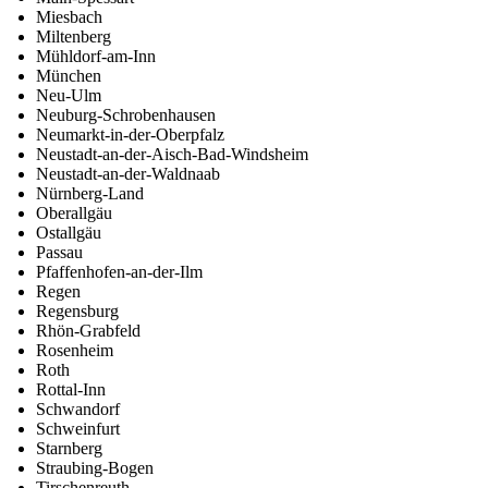
Miesbach
Miltenberg
Mühldorf-am-Inn
München
Neu-Ulm
Neuburg-Schrobenhausen
Neumarkt-in-der-Oberpfalz
Neustadt-an-der-Aisch-Bad-Windsheim
Neustadt-an-der-Waldnaab
Nürnberg-Land
Oberallgäu
Ostallgäu
Passau
Pfaffenhofen-an-der-Ilm
Regen
Regensburg
Rhön-Grabfeld
Rosenheim
Roth
Rottal-Inn
Schwandorf
Schweinfurt
Starnberg
Straubing-Bogen
Tirschenreuth