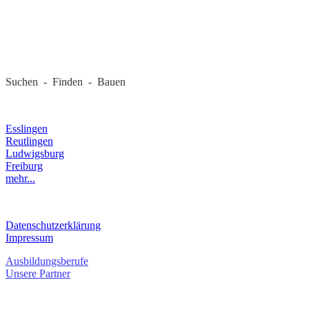
REGIONALE FIRMEN
Suchen - Finden - Bauen
LANDKREIS
Esslingen
Reutlingen
Ludwigsburg
Freiburg
mehr...
RECHTLICHES
Datenschutzerklärung
Impressum
Ausbildungsberufe
Unsere Partner
SERVICE / KONTAKT