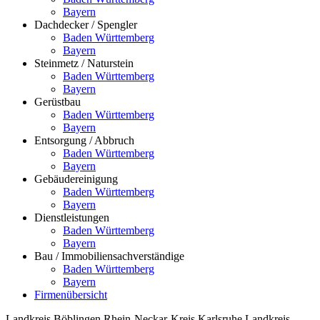
Bayern
Dachdecker / Spengler
Baden Württemberg
Bayern
Steinmetz / Naturstein
Baden Württemberg
Bayern
Gerüstbau
Baden Württemberg
Bayern
Entsorgung / Abbruch
Baden Württemberg
Bayern
Gebäudereinigung
Baden Württemberg
Bayern
Dienstleistungen
Baden Württemberg
Bayern
Bau / Immobiliensachverständige
Baden Württemberg
Bayern
Firmenübersicht
Landkreis Böblingen
Rhein-Neckar-Kreis
Karlsruhe
Landkreis