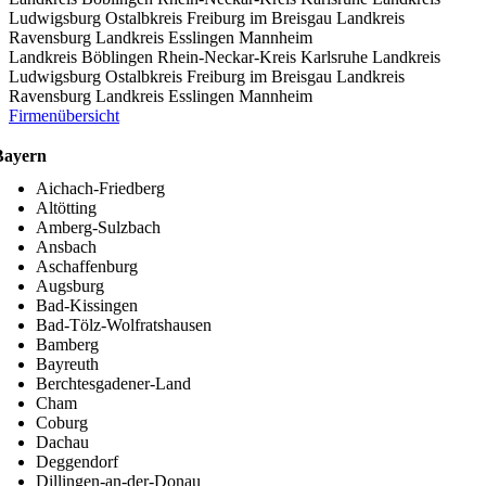
Ludwigsburg
Ostalbkreis
Freiburg im Breisgau
Landkreis
Ravensburg
Landkreis Esslingen
Mannheim
Landkreis Böblingen
Rhein-Neckar-Kreis
Karlsruhe
Landkreis
Ludwigsburg
Ostalbkreis
Freiburg im Breisgau
Landkreis
Ravensburg
Landkreis Esslingen
Mannheim
Firmenübersicht
Bayern
Aichach-Friedberg
Altötting
Amberg-Sulzbach
Ansbach
Aschaffenburg
Augsburg
Bad-Kissingen
Bad-Tölz-Wolfratshausen
Bamberg
Bayreuth
Berchtesgadener-Land
Cham
Coburg
Dachau
Deggendorf
Dillingen-an-der-Donau