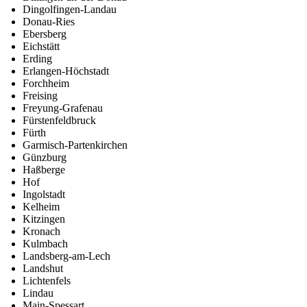
Dingolfingen-Landau
Donau-Ries
Ebersberg
Eichstätt
Erding
Erlangen-Höchstadt
Forchheim
Freising
Freyung-Grafenau
Fürstenfeldbruck
Fürth
Garmisch-Partenkirchen
Günzburg
Haßberge
Hof
Ingolstadt
Kelheim
Kitzingen
Kronach
Kulmbach
Landsberg-am-Lech
Landshut
Lichtenfels
Lindau
Main-Spessart