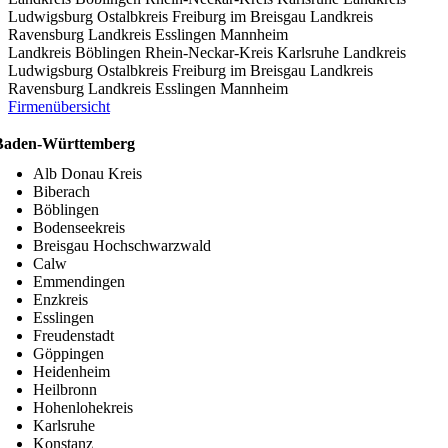
Ludwigsburg
Ostalbkreis
Freiburg im Breisgau
Landkreis
Ravensburg
Landkreis Esslingen
Mannheim
Landkreis Böblingen
Rhein-Neckar-Kreis
Karlsruhe
Landkreis
Ludwigsburg
Ostalbkreis
Freiburg im Breisgau
Landkreis
Ravensburg
Landkreis Esslingen
Mannheim
Firmenübersicht
Baden-Württemberg
Alb Donau Kreis
Biberach
Böblingen
Bodenseekreis
Breisgau Hochschwarzwald
Calw
Emmendingen
Enzkreis
Esslingen
Freudenstadt
Göppingen
Heidenheim
Heilbronn
Hohenlohekreis
Karlsruhe
Konstanz