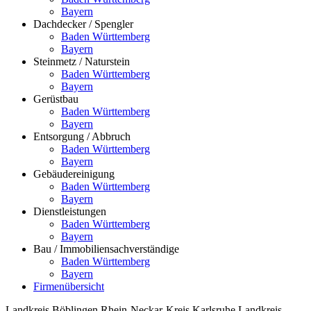
Bayern
Dachdecker / Spengler
Baden Württemberg
Bayern
Steinmetz / Naturstein
Baden Württemberg
Bayern
Gerüstbau
Baden Württemberg
Bayern
Entsorgung / Abbruch
Baden Württemberg
Bayern
Gebäudereinigung
Baden Württemberg
Bayern
Dienstleistungen
Baden Württemberg
Bayern
Bau / Immobiliensachverständige
Baden Württemberg
Bayern
Firmenübersicht
Landkreis Böblingen
Rhein-Neckar-Kreis
Karlsruhe
Landkreis