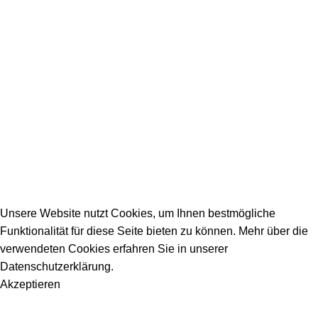
SERVICE / KONTAKT
Firmeneintrag
Allgemeine Fragen
_________________________________________
info@dein-bauportal.de
2026 Copyright DEIN-BAUPORTAL
Schreiner, Maler, Fliesenleger, GalaBau, Elektriker,
Bauunternehmen, Küchenbau...
Unsere Website nutzt Cookies, um Ihnen bestmögliche
Funktionalität für diese Seite bieten zu können. Mehr über die
verwendeten Cookies erfahren Sie in unserer
Datenschutzerklärung.
Akzeptieren