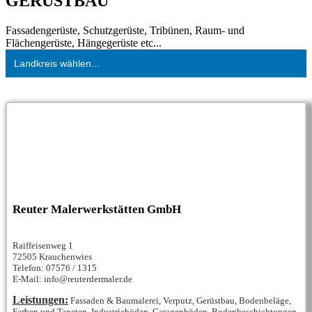
GERÜSTBAU
Fassadengerüste, Schutzgerüste, Tribünen, Raum- und
Flächengerüste, Hängegerüste etc...
Landkreis wählen...
Reuter Malerwerkstätten GmbH
Raiffeisenweg 1
72505 Krauchenwies
Telefon: 07576 / 1315
E-Mail: info@reuterdermaler.de
Leistungen:
Fassaden & Baumalerei, Verputz, Gerüstbau, Bodenbeläge,
Farben und Tapeten, Industrieböden, Garagenböden, Bodenbeschichtungen