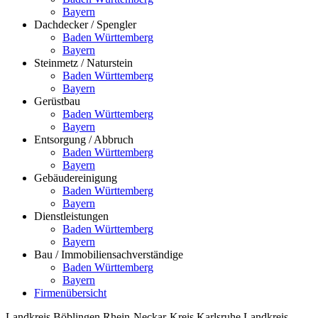
Bayern
Dachdecker / Spengler
Baden Württemberg
Bayern
Steinmetz / Naturstein
Baden Württemberg
Bayern
Gerüstbau
Baden Württemberg
Bayern
Entsorgung / Abbruch
Baden Württemberg
Bayern
Gebäudereinigung
Baden Württemberg
Bayern
Dienstleistungen
Baden Württemberg
Bayern
Bau / Immobiliensachverständige
Baden Württemberg
Bayern
Firmenübersicht
Landkreis Böblingen
Rhein-Neckar-Kreis
Karlsruhe
Landkreis