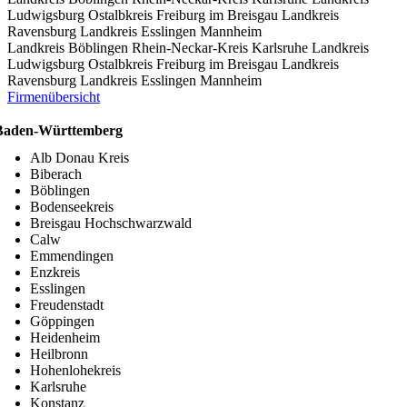
Ludwigsburg
Ostalbkreis
Freiburg im Breisgau
Landkreis
Ravensburg
Landkreis Esslingen
Mannheim
Landkreis Böblingen
Rhein-Neckar-Kreis
Karlsruhe
Landkreis
Ludwigsburg
Ostalbkreis
Freiburg im Breisgau
Landkreis
Ravensburg
Landkreis Esslingen
Mannheim
Firmenübersicht
Baden-Württemberg
Alb Donau Kreis
Biberach
Böblingen
Bodenseekreis
Breisgau Hochschwarzwald
Calw
Emmendingen
Enzkreis
Esslingen
Freudenstadt
Göppingen
Heidenheim
Heilbronn
Hohenlohekreis
Karlsruhe
Konstanz