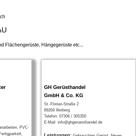
ach
AU
d Flächengerüste, Hängegerüste etc...
ter
GH Gerüsthandel
GmbH & Co. KG
St.-Florian-Straße 2
89269 Illerberg
Telefon: 07306 / 305350
E-Mail: info@ghgeruesthandel.de
erarbeiten, PVC-
ertigparkett,
Leistungen:
Gebrauchtes Gerüst, Neues