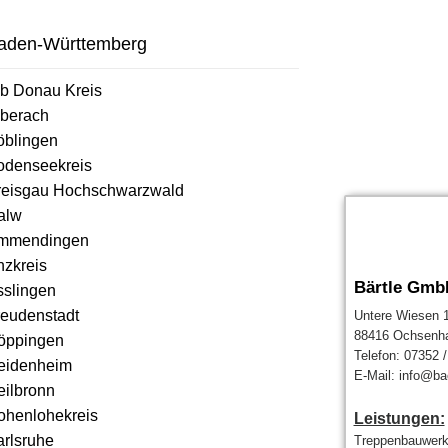
aden-Württemberg
lb Donau Kreis
iberach
öblingen
odenseekreis
reisgau Hochschwarzwald
alw
mmendingen
nzkreis
Bärtle Gmb
sslingen
reudenstadt
Untere Wiesen 
88416 Ochsenh
öppingen
Telefon: 07352 
eidenheim
E-Mail: info@ba
eilbronn
ohenlohekreis
Leistungen:
arlsruhe
Treppenbauwerk