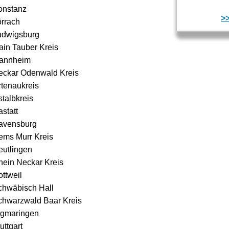
onstanz
>>
örrach
udwigsburg
ain Tauber Kreis
annheim
eckar Odenwald Kreis
rtenaukreis
talbkreis
statt
avensburg
ems Murr Kreis
eutlingen
hein Neckar Kreis
ttweil
chwäbisch Hall
chwarzwald Baar Kreis
igmaringen
uttgart