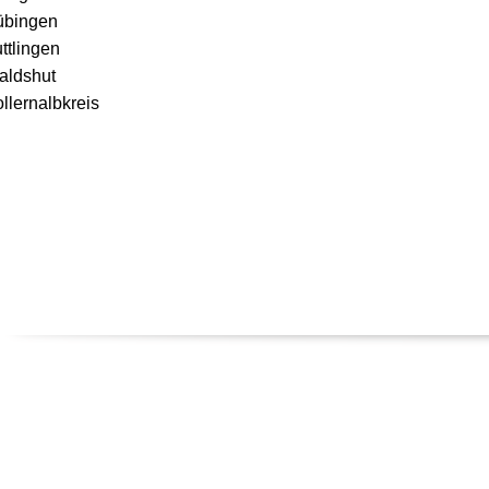
übingen
ttlingen
aldshut
llernalbkreis