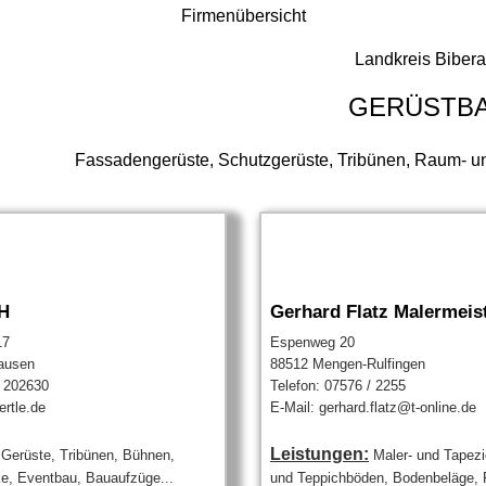
Firmenübersicht
Landkreis Biber
GERÜSTB
Fassadengerüste, Schutzgerüste, Tribünen, Raum- un
H
Gerhard Flatz Malermeis
17
Espenweg 20
ausen
88512 Mengen-Rulfingen
/ 202630
Telefon: 07576 / 2255
ertle.de
E-Mail: gerhard.flatz@t-online.de
Leistungen:
Gerüste, Tribünen, Bühnen,
Maler- und Tapezi
e, Eventbau, Bauaufzüge...
und Teppichböden, Bodenbeläge, F