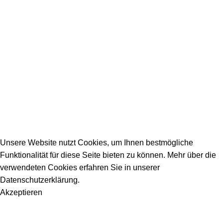
Firmeneintrag
Allgemeine Fragen
_________________________________________
info@dein-bauportal.de
2026 Copyright DEIN-BAUPORTAL
Schreiner, Maler, Fliesenleger, GalaBau, Elektriker,
Bauunternehmen, Küchenbau...
Unsere Website nutzt Cookies, um Ihnen bestmögliche
Funktionalität für diese Seite bieten zu können. Mehr über die
verwendeten Cookies erfahren Sie in unserer
Datenschutzerklärung.
Akzeptieren