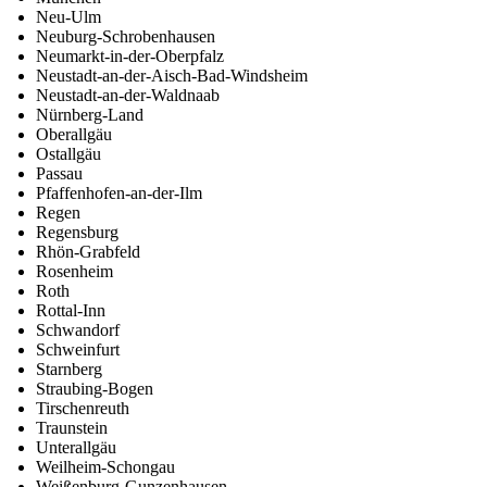
Neu-Ulm
Neuburg-Schrobenhausen
Neumarkt-in-der-Oberpfalz
Neustadt-an-der-Aisch-Bad-Windsheim
Neustadt-an-der-Waldnaab
Nürnberg-Land
Oberallgäu
Ostallgäu
Passau
Pfaffenhofen-an-der-Ilm
Regen
Regensburg
Rhön-Grabfeld
Rosenheim
Roth
Rottal-Inn
Schwandorf
Schweinfurt
Starnberg
Straubing-Bogen
Tirschenreuth
Traunstein
Unterallgäu
Weilheim-Schongau
Weißenburg-Gunzenhausen