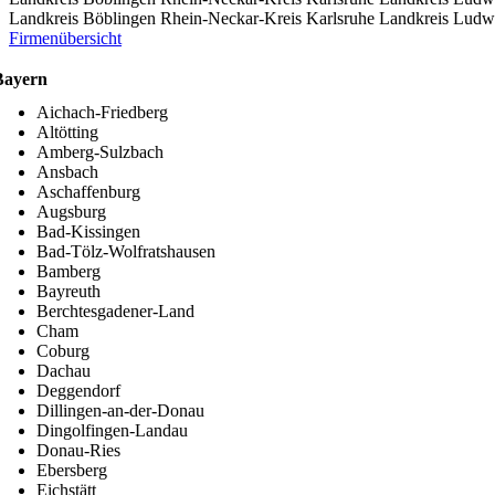
Landkreis Böblingen
Rhein-Neckar-Kreis
Karlsruhe
Landkreis Ludw
Firmenübersicht
Bayern
Aichach-Friedberg
Altötting
Amberg-Sulzbach
Ansbach
Aschaffenburg
Augsburg
Bad-Kissingen
Bad-Tölz-Wolfratshausen
Bamberg
Bayreuth
Berchtesgadener-Land
Cham
Coburg
Dachau
Deggendorf
Dillingen-an-der-Donau
Dingolfingen-Landau
Donau-Ries
Ebersberg
Eichstätt