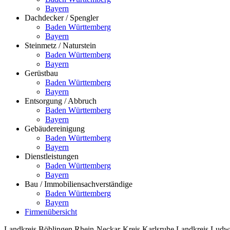
Bayern
Dachdecker / Spengler
Baden Württemberg
Bayern
Steinmetz / Naturstein
Baden Württemberg
Bayern
Gerüstbau
Baden Württemberg
Bayern
Entsorgung / Abbruch
Baden Württemberg
Bayern
Gebäudereinigung
Baden Württemberg
Bayern
Dienstleistungen
Baden Württemberg
Bayern
Bau / Immobiliensachverständige
Baden Württemberg
Bayern
Firmenübersicht
Landkreis Böblingen
Rhein-Neckar-Kreis
Karlsruhe
Landkreis Ludw