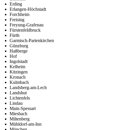
Erding
Erlangen-Höchstadt
Forchheim
Freising
Freyung-Grafenau
Fürstenfeldbruck
Fürth
Garmisch-Partenkirchen
Günzburg
Haßberge
Hof
Ingolstadt
Kelheim
Kitzingen
Kronach
Kulmbach
Landsberg-am-Lech
Landshut
Lichtenfels
Lindau
Main-Spessart
Miesbach
Miltenberg
Mühldorf-am-Inn
München