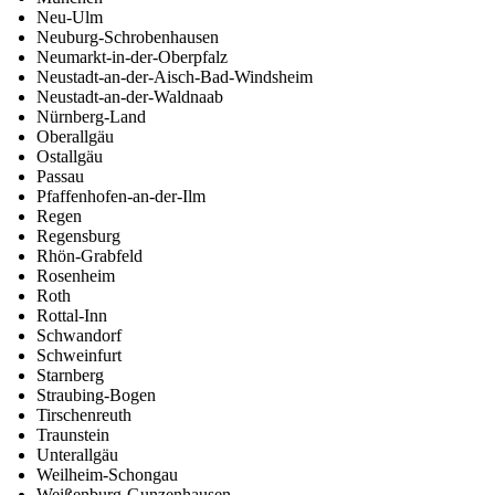
Neu-Ulm
Neuburg-Schrobenhausen
Neumarkt-in-der-Oberpfalz
Neustadt-an-der-Aisch-Bad-Windsheim
Neustadt-an-der-Waldnaab
Nürnberg-Land
Oberallgäu
Ostallgäu
Passau
Pfaffenhofen-an-der-Ilm
Regen
Regensburg
Rhön-Grabfeld
Rosenheim
Roth
Rottal-Inn
Schwandorf
Schweinfurt
Starnberg
Straubing-Bogen
Tirschenreuth
Traunstein
Unterallgäu
Weilheim-Schongau
Weißenburg-Gunzenhausen