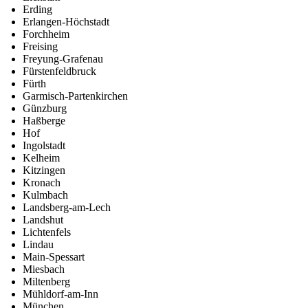
Erding
Erlangen-Höchstadt
Forchheim
Freising
Freyung-Grafenau
Fürstenfeldbruck
Fürth
Garmisch-Partenkirchen
Günzburg
Haßberge
Hof
Ingolstadt
Kelheim
Kitzingen
Kronach
Kulmbach
Landsberg-am-Lech
Landshut
Lichtenfels
Lindau
Main-Spessart
Miesbach
Miltenberg
Mühldorf-am-Inn
München