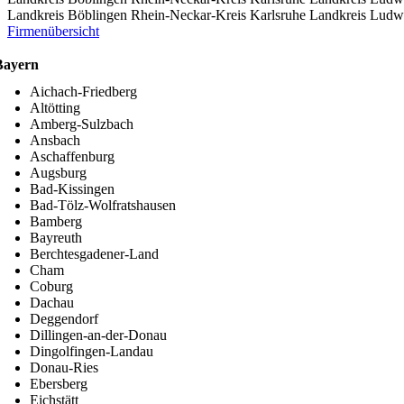
Landkreis Böblingen
Rhein-Neckar-Kreis
Karlsruhe
Landkreis Ludw
Firmenübersicht
Bayern
Aichach-Friedberg
Altötting
Amberg-Sulzbach
Ansbach
Aschaffenburg
Augsburg
Bad-Kissingen
Bad-Tölz-Wolfratshausen
Bamberg
Bayreuth
Berchtesgadener-Land
Cham
Coburg
Dachau
Deggendorf
Dillingen-an-der-Donau
Dingolfingen-Landau
Donau-Ries
Ebersberg
Eichstätt