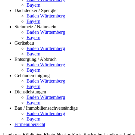
Bayern
Dachdecker / Spengler
Baden Württemberg
Bayern
Steinmetz / Naturstein
Baden Württemberg
Bayern
Gerüstbau
Baden Württemberg
Bayern
Entsorgung / Abbruch
Baden Württemberg
Bayern
Gebäudereinigung
Baden Württemberg
Bayern
Dienstleistungen
Baden Württemberg
Bayern
Bau / Immobiliensachverständige
Baden Württemberg
Bayern
Firmenübersicht
Landkreis Böblingen
Rhein-Neckar-Kreis
Karlsruhe
Landkreis Ludw