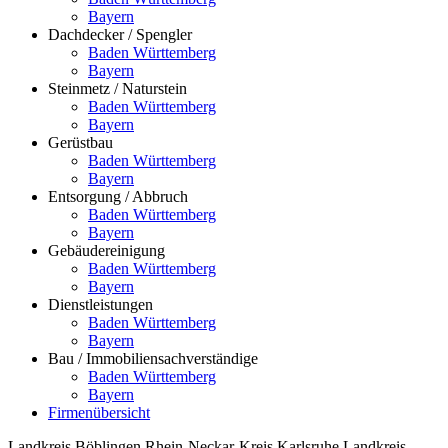
Bayern
Dachdecker / Spengler
Baden Württemberg
Bayern
Steinmetz / Naturstein
Baden Württemberg
Bayern
Gerüstbau
Baden Württemberg
Bayern
Entsorgung / Abbruch
Baden Württemberg
Bayern
Gebäudereinigung
Baden Württemberg
Bayern
Dienstleistungen
Baden Württemberg
Bayern
Bau / Immobiliensachverständige
Baden Württemberg
Bayern
Firmenübersicht
Landkreis Böblingen
Rhein-Neckar-Kreis
Karlsruhe
Landkreis