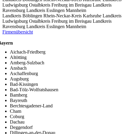
Ludwigsburg
Ostalbkreis
Freiburg im Breisgau
Landkreis
Ravensburg
Landkreis Esslingen
Mannheim
Landkreis Böblingen
Rhein-Neckar-Kreis
Karlsruhe
Landkreis
Ludwigsburg
Ostalbkreis
Freiburg im Breisgau
Landkreis
Ravensburg
Landkreis Esslingen
Mannheim
Firmenübersicht
Bayern
Aichach-Friedberg
Altötting
Amberg-Sulzbach
Ansbach
Aschaffenburg
Augsburg
Bad-Kissingen
Bad-Tölz-Wolfratshausen
Bamberg
Bayreuth
Berchtesgadener-Land
Cham
Coburg
Dachau
Deggendorf
Dillingen-an-der-Donau