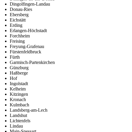
Dingolfingen-Landau
Donau-Ries
Ebersberg
Eichstätt
Erding
Erlangen-Höchstadt
Forchheim
Freising
Freyung-Grafenau
Fürstenfeldbruck
Fürth
Garmisch-Partenkirchen
Günzburg
Haßberge
Hof
Ingolstadt
Kelheim
Kitzingen
Kronach
Kulmbach
Landsberg-am-Lech
Landshut
Lichtenfels
Lindau
Main-Spessart