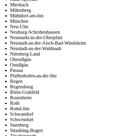
Miesbach
Miltenberg
Mühldorf-am-Inn
München
Neu-Ulm
Neuburg-Schrobenhausen
Neumarkt-in-der-Oberpfalz
Neustadt-an-der-Aisch-Bad-Windsheim
Neustadt-an-der-Waldnaab
Nürnberg-Land
Oberallgäu
Ostallgäu
Passau
Pfaffenhofen-an-der-Ilm
Regen
Regensburg
Rhön-Grabfeld
Rosenheim
Roth
Rottal-Inn
Schwandorf
Schweinfurt
Starnberg
Straubing-Bogen
Tirschenreuth