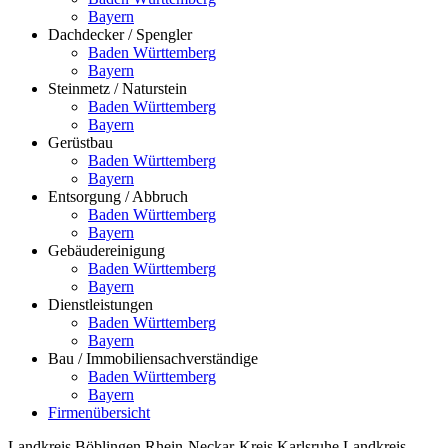
Bayern
Dachdecker / Spengler
Baden Württemberg
Bayern
Steinmetz / Naturstein
Baden Württemberg
Bayern
Gerüstbau
Baden Württemberg
Bayern
Entsorgung / Abbruch
Baden Württemberg
Bayern
Gebäudereinigung
Baden Württemberg
Bayern
Dienstleistungen
Baden Württemberg
Bayern
Bau / Immobiliensachverständige
Baden Württemberg
Bayern
Firmenübersicht
Landkreis Böblingen
Rhein-Neckar-Kreis
Karlsruhe
Landkreis