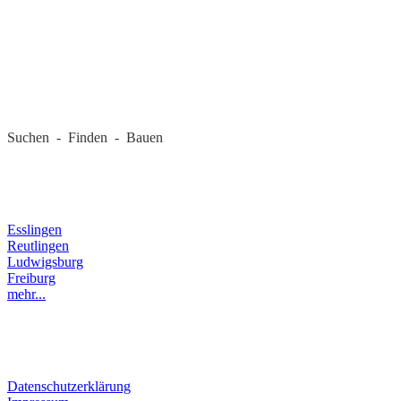
REGIONALE FIRMEN
Suchen - Finden - Bauen
LANDKREIS
Esslingen
Reutlingen
Ludwigsburg
Freiburg
mehr...
RECHTLICHES
Datenschutzerklärung