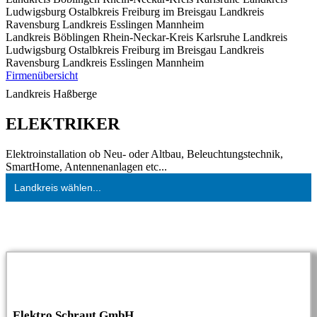
Ludwigsburg
Ostalbkreis
Freiburg im Breisgau
Landkreis
Ravensburg
Landkreis Esslingen
Mannheim
Landkreis Böblingen
Rhein-Neckar-Kreis
Karlsruhe
Landkreis
Ludwigsburg
Ostalbkreis
Freiburg im Breisgau
Landkreis
Ravensburg
Landkreis Esslingen
Mannheim
Firmenübersicht
Landkreis Haßberge
ELEKTRIKER
Elektroinstallation ob Neu- oder Altbau, Beleuchtungstechnik,
SmartHome, Antennenanlagen etc...
Landkreis wählen...
Elektro Schraut GmbH