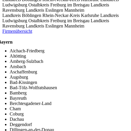
Ludwigsburg
Ostalbkreis
Freiburg im Breisgau
Landkreis
Ravensburg
Landkreis Esslingen
Mannheim
Landkreis Böblingen
Rhein-Neckar-Kreis
Karlsruhe
Landkreis
Ludwigsburg
Ostalbkreis
Freiburg im Breisgau
Landkreis
Ravensburg
Landkreis Esslingen
Mannheim
Firmenübersicht
Bayern
Aichach-Friedberg
Altötting
Amberg-Sulzbach
Ansbach
Aschaffenburg
Augsburg
Bad-Kissingen
Bad-Tölz-Wolfratshausen
Bamberg
Bayreuth
Berchtesgadener-Land
Cham
Coburg
Dachau
Deggendorf
Dillingen-an-der-Donau