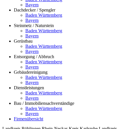
Bayern
Dachdecker / Spengler
Baden Württemberg
Bayern
Steinmetz / Naturstein
Baden Württemberg
Bayern
Gerüstbau
Baden Württemberg
Bayern
Entsorgung / Abbruch
Baden Württemberg
Bayern
Gebäudereinigung
Baden Württemberg
Bayern
Dienstleistungen
Baden Württemberg
Bayern
Bau / Immobiliensachverständige
Baden Württemberg
Bayern
Firmenübersicht
Landkreis Böblingen
Rhein-Neckar-Kreis
Karlsruhe
Landkreis