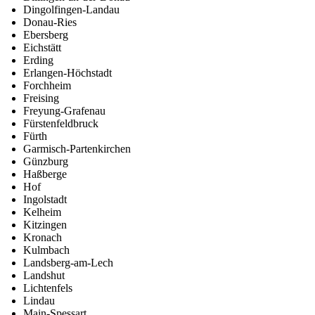
Dingolfingen-Landau
Donau-Ries
Ebersberg
Eichstätt
Erding
Erlangen-Höchstadt
Forchheim
Freising
Freyung-Grafenau
Fürstenfeldbruck
Fürth
Garmisch-Partenkirchen
Günzburg
Haßberge
Hof
Ingolstadt
Kelheim
Kitzingen
Kronach
Kulmbach
Landsberg-am-Lech
Landshut
Lichtenfels
Lindau
Main-Spessart