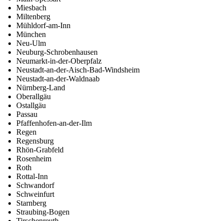
Miesbach
Miltenberg
Mühldorf-am-Inn
München
Neu-Ulm
Neuburg-Schrobenhausen
Neumarkt-in-der-Oberpfalz
Neustadt-an-der-Aisch-Bad-Windsheim
Neustadt-an-der-Waldnaab
Nürnberg-Land
Oberallgäu
Ostallgäu
Passau
Pfaffenhofen-an-der-Ilm
Regen
Regensburg
Rhön-Grabfeld
Rosenheim
Roth
Rottal-Inn
Schwandorf
Schweinfurt
Starnberg
Straubing-Bogen
Tirschenreuth