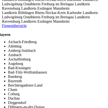
Ludwigsburg
Ostalbkreis
Freiburg im Breisgau
Landkreis
Ravensburg
Landkreis Esslingen
Mannheim
Landkreis Böblingen
Rhein-Neckar-Kreis
Karlsruhe
Landkreis
Ludwigsburg
Ostalbkreis
Freiburg im Breisgau
Landkreis
Ravensburg
Landkreis Esslingen
Mannheim
Firmenübersicht
Bayern
Aichach-Friedberg
Altötting
Amberg-Sulzbach
Ansbach
Aschaffenburg
Augsburg
Bad-Kissingen
Bad-Tölz-Wolfratshausen
Bamberg
Bayreuth
Berchtesgadener-Land
Cham
Coburg
Dachau
Deggendorf
Dillingen-an-der-Donau