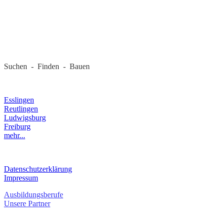
REGIONALE FIRMEN
Suchen - Finden - Bauen
LANDKREIS
Esslingen
Reutlingen
Ludwigsburg
Freiburg
mehr...
RECHTLICHES
Datenschutzerklärung
Impressum
Ausbildungsberufe
Unsere Partner
SERVICE / KONTAKT