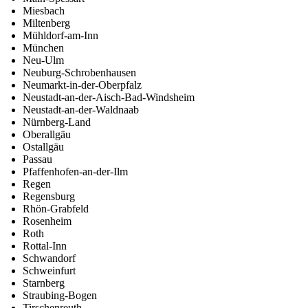
Miesbach
Miltenberg
Mühldorf-am-Inn
München
Neu-Ulm
Neuburg-Schrobenhausen
Neumarkt-in-der-Oberpfalz
Neustadt-an-der-Aisch-Bad-Windsheim
Neustadt-an-der-Waldnaab
Nürnberg-Land
Oberallgäu
Ostallgäu
Passau
Pfaffenhofen-an-der-Ilm
Regen
Regensburg
Rhön-Grabfeld
Rosenheim
Roth
Rottal-Inn
Schwandorf
Schweinfurt
Starnberg
Straubing-Bogen
Tirschenreuth