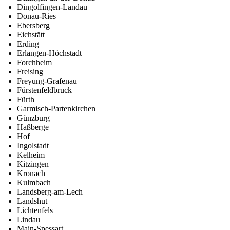
Dingolfingen-Landau
Donau-Ries
Ebersberg
Eichstätt
Erding
Erlangen-Höchstadt
Forchheim
Freising
Freyung-Grafenau
Fürstenfeldbruck
Fürth
Garmisch-Partenkirchen
Günzburg
Haßberge
Hof
Ingolstadt
Kelheim
Kitzingen
Kronach
Kulmbach
Landsberg-am-Lech
Landshut
Lichtenfels
Lindau
Main-Spessart