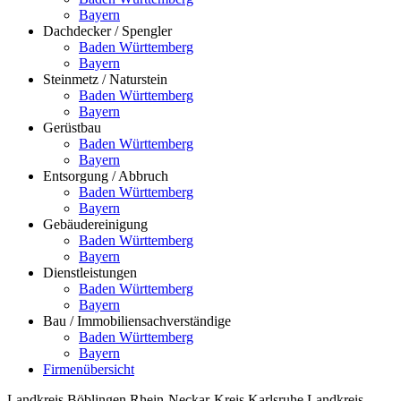
Bayern
Dachdecker / Spengler
Baden Württemberg
Bayern
Steinmetz / Naturstein
Baden Württemberg
Bayern
Gerüstbau
Baden Württemberg
Bayern
Entsorgung / Abbruch
Baden Württemberg
Bayern
Gebäudereinigung
Baden Württemberg
Bayern
Dienstleistungen
Baden Württemberg
Bayern
Bau / Immobiliensachverständige
Baden Württemberg
Bayern
Firmenübersicht
Landkreis Böblingen
Rhein-Neckar-Kreis
Karlsruhe
Landkreis