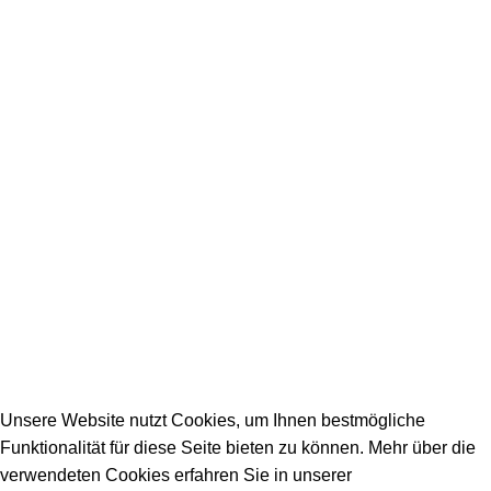
Unsere Partner
SERVICE / KONTAKT
Firmeneintrag
Allgemeine Fragen
_________________________________________
info@dein-bauportal.de
2026 Copyright DEIN-BAUPORTAL
Schreiner, Maler, Fliesenleger, GalaBau, Elektriker,
Bauunternehmen, Küchenbau...
Unsere Website nutzt Cookies, um Ihnen bestmögliche
Funktionalität für diese Seite bieten zu können. Mehr über die
verwendeten Cookies erfahren Sie in unserer