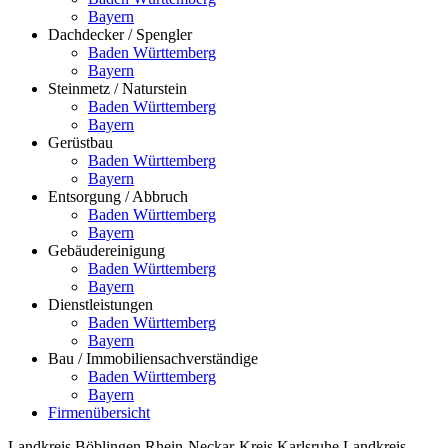
Bayern
Dachdecker / Spengler
Baden Württemberg
Bayern
Steinmetz / Naturstein
Baden Württemberg
Bayern
Gerüstbau
Baden Württemberg
Bayern
Entsorgung / Abbruch
Baden Württemberg
Bayern
Gebäudereinigung
Baden Württemberg
Bayern
Dienstleistungen
Baden Württemberg
Bayern
Bau / Immobiliensachverständige
Baden Württemberg
Bayern
Firmenübersicht
Landkreis Böblingen
Rhein-Neckar-Kreis
Karlsruhe
Landkreis