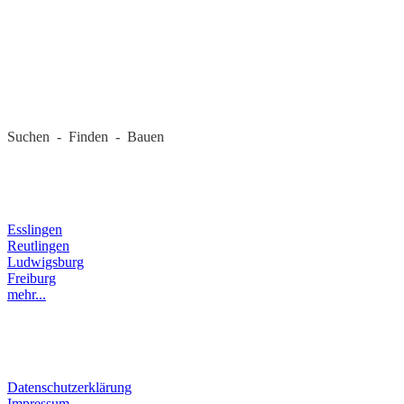
REGIONALE FIRMEN
Suchen - Finden - Bauen
LANDKREIS
Esslingen
Reutlingen
Ludwigsburg
Freiburg
mehr...
RECHTLICHES
Datenschutzerklärung
Impressum