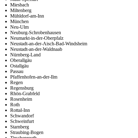
Miesbach
Miltenberg
Mühldorf-am-Inn
München
Neu-Ulm
Neuburg-Schrobenhausen
Neumarkt-in-der-Oberpfalz
Neustadt-an-der-Aisch-Bad-Windsheim
Neustadt-an-der-Waldnaab
Nürnberg-Land
Oberallgäu
Ostallgäu
Passau
Pfaffenhofen-an-der-Ilm
Regen
Regensburg
Rhön-Grabfeld
Rosenheim
Roth
Rottal-Inn
Schwandorf
Schweinfurt
Starnberg
Straubing-Bogen
Tirschenreuth