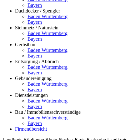
Bayern
Dachdecker / Spengler
Baden Württemberg
Bayern
Steinmetz / Naturstein
Baden Württemberg
Bayern
Gerüstbau
Baden Württemberg
Bayern
Entsorgung / Abbruch
Baden Württemberg
Bayern
Gebäudereinigung
Baden Württemberg
Bayern
Dienstleistungen
Baden Württemberg
Bayern
Bau / Immobiliensachverständige
Baden Württemberg
Bayern
Firmenübersicht
Landkreis Böblingen
Rhein-Neckar-Kreis
Karlsruhe
Landkreis