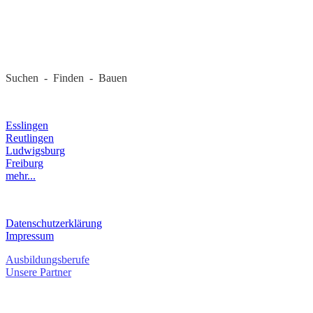
REGIONALE FIRMEN
Suchen - Finden - Bauen
LANDKREIS
Esslingen
Reutlingen
Ludwigsburg
Freiburg
mehr...
RECHTLICHES
Datenschutzerklärung
Impressum
Ausbildungsberufe
Unsere Partner
SERVICE / KONTAKT