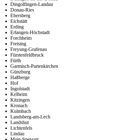
Dingolfingen-Landau
Donau-Ries
Ebersberg
Eichstätt
Erding
Erlangen-Höchstadt
Forchheim
Freising
Freyung-Grafenau
Fürstenfeldbruck
Fürth
Garmisch-Partenkirchen
Günzburg
Haßberge
Hof
Ingolstadt
Kelheim
Kitzingen
Kronach
Kulmbach
Landsberg-am-Lech
Landshut
Lichtenfels
Lindau
Main-Spessart