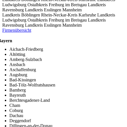
Ludwigsburg
Ostalbkreis
Freiburg im Breisgau
Landkreis
Ravensburg
Landkreis Esslingen
Mannheim
Landkreis Böblingen
Rhein-Neckar-Kreis
Karlsruhe
Landkreis
Ludwigsburg
Ostalbkreis
Freiburg im Breisgau
Landkreis
Ravensburg
Landkreis Esslingen
Mannheim
Firmenübersicht
Bayern
Aichach-Friedberg
Altötting
Amberg-Sulzbach
Ansbach
Aschaffenburg
Augsburg
Bad-Kissingen
Bad-Tölz-Wolfratshausen
Bamberg
Bayreuth
Berchtesgadener-Land
Cham
Coburg
Dachau
Deggendorf
Dillingen-an-der-Donau