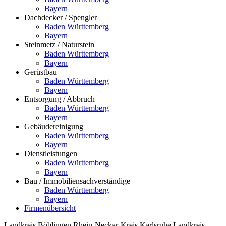
Bayern
Dachdecker / Spengler
Baden Württemberg
Bayern
Steinmetz / Naturstein
Baden Württemberg
Bayern
Gerüstbau
Baden Württemberg
Bayern
Entsorgung / Abbruch
Baden Württemberg
Bayern
Gebäudereinigung
Baden Württemberg
Bayern
Dienstleistungen
Baden Württemberg
Bayern
Bau / Immobiliensachverständige
Baden Württemberg
Bayern
Firmenübersicht
Landkreis Böblingen
Rhein-Neckar-Kreis
Karlsruhe
Landkreis