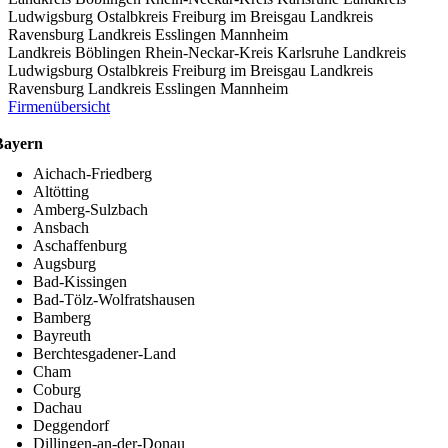
Ludwigsburg
Ostalbkreis
Freiburg im Breisgau
Landkreis
Ravensburg
Landkreis Esslingen
Mannheim
Landkreis Böblingen
Rhein-Neckar-Kreis
Karlsruhe
Landkreis
Ludwigsburg
Ostalbkreis
Freiburg im Breisgau
Landkreis
Ravensburg
Landkreis Esslingen
Mannheim
Firmenübersicht
Bayern
Aichach-Friedberg
Altötting
Amberg-Sulzbach
Ansbach
Aschaffenburg
Augsburg
Bad-Kissingen
Bad-Tölz-Wolfratshausen
Bamberg
Bayreuth
Berchtesgadener-Land
Cham
Coburg
Dachau
Deggendorf
Dillingen-an-der-Donau