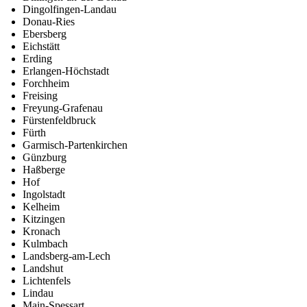
Dingolfingen-Landau
Donau-Ries
Ebersberg
Eichstätt
Erding
Erlangen-Höchstadt
Forchheim
Freising
Freyung-Grafenau
Fürstenfeldbruck
Fürth
Garmisch-Partenkirchen
Günzburg
Haßberge
Hof
Ingolstadt
Kelheim
Kitzingen
Kronach
Kulmbach
Landsberg-am-Lech
Landshut
Lichtenfels
Lindau
Main-Spessart