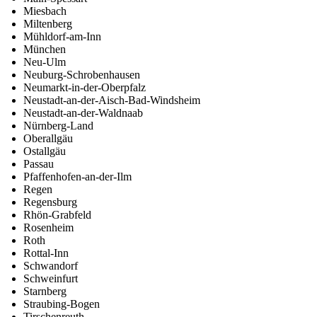
Miesbach
Miltenberg
Mühldorf-am-Inn
München
Neu-Ulm
Neuburg-Schrobenhausen
Neumarkt-in-der-Oberpfalz
Neustadt-an-der-Aisch-Bad-Windsheim
Neustadt-an-der-Waldnaab
Nürnberg-Land
Oberallgäu
Ostallgäu
Passau
Pfaffenhofen-an-der-Ilm
Regen
Regensburg
Rhön-Grabfeld
Rosenheim
Roth
Rottal-Inn
Schwandorf
Schweinfurt
Starnberg
Straubing-Bogen
Tirschenreuth