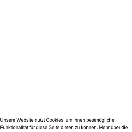
Ausbildungsberufe
Unsere Partner
SERVICE / KONTAKT
Firmeneintrag
Allgemeine Fragen
_________________________________________
info@dein-bauportal.de
2026 Copyright DEIN-BAUPORTAL
Schreiner, Maler, Fliesenleger, GalaBau, Elektriker,
Bauunternehmen, Küchenbau...
Unsere Website nutzt Cookies, um Ihnen bestmögliche
Funktionalität für diese Seite bieten zu können. Mehr über die