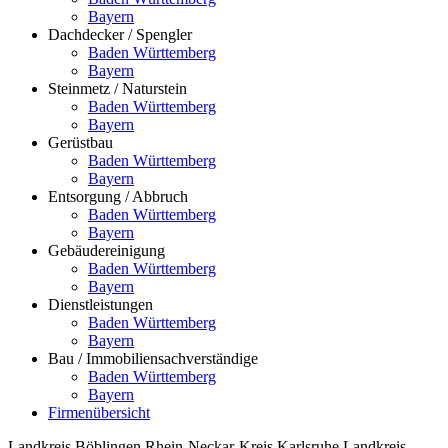
Bayern
Dachdecker / Spengler
Baden Württemberg
Bayern
Steinmetz / Naturstein
Baden Württemberg
Bayern
Gerüstbau
Baden Württemberg
Bayern
Entsorgung / Abbruch
Baden Württemberg
Bayern
Gebäudereinigung
Baden Württemberg
Bayern
Dienstleistungen
Baden Württemberg
Bayern
Bau / Immobiliensachverständige
Baden Württemberg
Bayern
Firmenübersicht
Landkreis Böblingen
Rhein-Neckar-Kreis
Karlsruhe
Landkreis