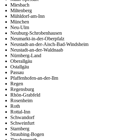
Miesbach
Miltenberg
Mühldorf-am-Inn
München
Neu-Ulm
Neuburg-Schrobenhausen
Neumarkt-in-der-Oberpfalz
Neustadt-an-der-Aisch-Bad-Windsheim
Neustadt-an-der-Waldnaab
Nürnberg-Land
Oberallgäu
Ostallgäu
Passau
Pfaffenhofen-an-der-Ilm
Regen
Regensburg
Rhön-Grabfeld
Rosenheim
Roth
Rottal-Inn
Schwandorf
Schweinfurt
Starnberg
Straubing-Bogen
Tirschenreuth