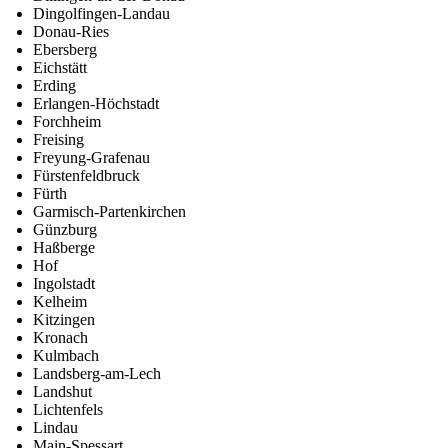
Dingolfingen-Landau
Donau-Ries
Ebersberg
Eichstätt
Erding
Erlangen-Höchstadt
Forchheim
Freising
Freyung-Grafenau
Fürstenfeldbruck
Fürth
Garmisch-Partenkirchen
Günzburg
Haßberge
Hof
Ingolstadt
Kelheim
Kitzingen
Kronach
Kulmbach
Landsberg-am-Lech
Landshut
Lichtenfels
Lindau
Main-Spessart