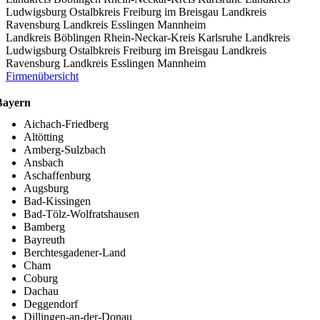
Ludwigsburg
Ostalbkreis
Freiburg im Breisgau
Landkreis
Ravensburg
Landkreis Esslingen
Mannheim
Landkreis Böblingen
Rhein-Neckar-Kreis
Karlsruhe
Landkreis
Ludwigsburg
Ostalbkreis
Freiburg im Breisgau
Landkreis
Ravensburg
Landkreis Esslingen
Mannheim
Firmenübersicht
Bayern
Aichach-Friedberg
Altötting
Amberg-Sulzbach
Ansbach
Aschaffenburg
Augsburg
Bad-Kissingen
Bad-Tölz-Wolfratshausen
Bamberg
Bayreuth
Berchtesgadener-Land
Cham
Coburg
Dachau
Deggendorf
Dillingen-an-der-Donau